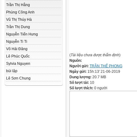
Trần Thị Hằng
Phùng Công Anh
Vũ Thị Thúy Hà
Trần Thị Dung
Nguyễn Tiến Hưng
Nguyễn Ti Ti
Võ Hải Đăng
(
Tài liệu chưa được thẩm định
)
Lê Phúc Quốc
Nguồn:
Sylvia Nguyen
Người gửi:
TRẦN THẾ PHONG
bùi lập
Ngày gửi:
15h:13' 21-06-2019
Dung lượng:
20.7 MB
Lê Sơn Chung
Số lượt tải:
10
Số lượt thích:
0 người