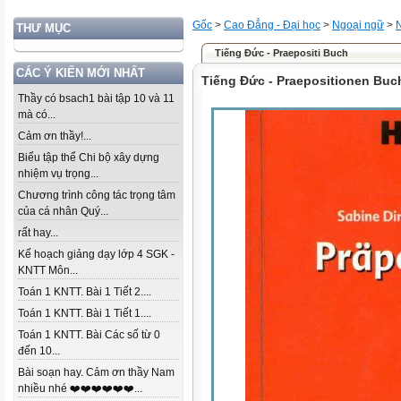
Gốc
>
Cao Đẳng - Đại học
>
Ngoại ngữ
>
THƯ MỤC
Tiếng Đức - Praеpositi Buch
CÁC Ý KIẾN MỚI NHẤT
Tiếng Đức - Praеpositionen Buc
Thầy có bsach1 bài tập 10 và 11
mà có...
Cảm ơn thầy!...
Biểu tập thể Chi bộ xây dựng
nhiệm vụ trọng...
Chương trình công tác trọng tâm
của cá nhân Quý...
rất hay...
Kế hoạch giảng dạy lớp 4 SGK -
KNTT Môn...
Toán 1 KNTT. Bài 1 Tiết 2....
Toán 1 KNTT. Bài 1 Tiết 1....
Toán 1 KNTT. Bài Các số từ 0
đến 10...
Bài soạn hay. Cảm ơn thầy Nam
nhiều nhé ❤️❤️❤️❤️❤️❤️...