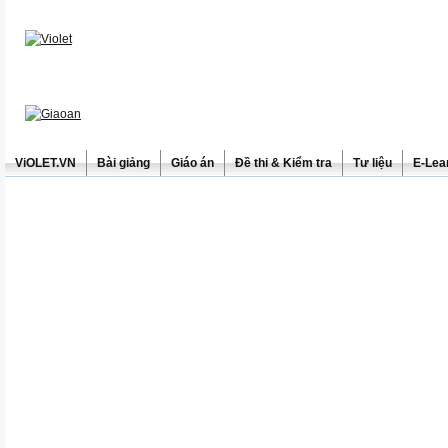
ViOLET.VN
Bài giảng
Giáo án
Đề thi & Kiểm tra
Tư liệu
E-Lea