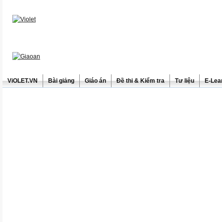
ViOLET.VN
Bài giảng
Giáo án
Đề thi & Kiểm tra
Tư liệu
E-Lea