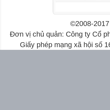
Warn up
Warm up
©2008-2017 
- T introduce her by name
Đơn vị chủ quản: Công ty Cổ p
 My name is…………
- T and the whole class sing “He
Giấy phép mạng xã hội số 
- T introduce the new lesson:
What's your name?
 My name is…………
10'
New
Learning
and
Practice