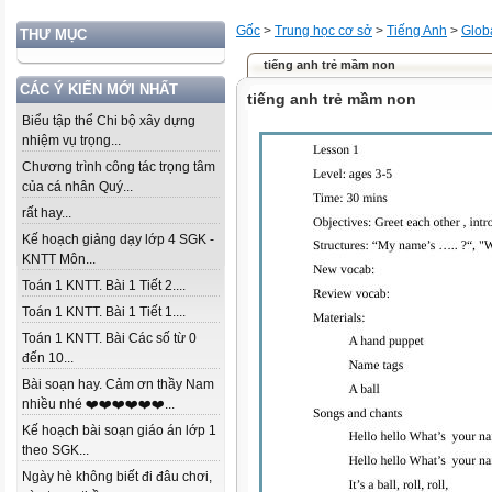
Gốc
>
Trung học cơ sở
>
Tiếng Anh
>
Glob
THƯ MỤC
tiếng anh trẻ mầm non
CÁC Ý KIẾN MỚI NHẤT
tiếng anh trẻ mầm non
Biểu tập thể Chi bộ xây dựng
nhiệm vụ trọng...
Chương trình công tác trọng tâm
của cá nhân Quý...
rất hay...
Kế hoạch giảng dạy lớp 4 SGK -
KNTT Môn...
Toán 1 KNTT. Bài 1 Tiết 2....
Toán 1 KNTT. Bài 1 Tiết 1....
Toán 1 KNTT. Bài Các số từ 0
đến 10...
Bài soạn hay. Cảm ơn thầy Nam
nhiều nhé ❤️❤️❤️❤️❤️❤️...
Kế hoạch bài soạn giáo án lớp 1
theo SGK...
Ngày hè không biết đi đâu chơi,