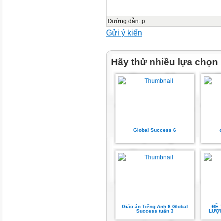
2. Name tags
New Learning and Practice:
Đường dẫn
:
p
1. Play "Ball Pass" and say n
Gửi ý kiến
2. Introduce glove puppet - gre
3. Sing "Hello Song"
Hãy thử nhiều lựa chọn
4. Do "Exercise Routine" activi
5. Name writing practice
Wrap Up:
1.Say Goodbye to glove puppe
Global Success 6
Timing
Greeting
Greetings
5'
Giáo án Tiếng Anh 6 Global
ĐỀ 
Success tuần 3
LƯỢN