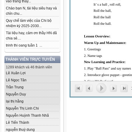
vào trang thầy...
Chào bạn N, tài liệu siêu hay và
chỉn chu...
Quy chế làm việc của Chi bộ
nhiệm kỳ 2025-2030...
Tài liệu hay, cảm ơn thầy HN đã
chia sẻ....
trinh thi oang tuần 1 ...
THÀNH VIÊN TRỰC TUYẾN
1289 khách và 46 thành viên
Lê Xuân Lợi
Lê Ngọc Tân
Trần Trung
Nguyễn Duy
lại thị hằng
Nguyễn Thị Linh Chi
Nguyễn Huỳnh Thanh Nhã
Lê Tiến Thành
nguyễn thuỳ dung