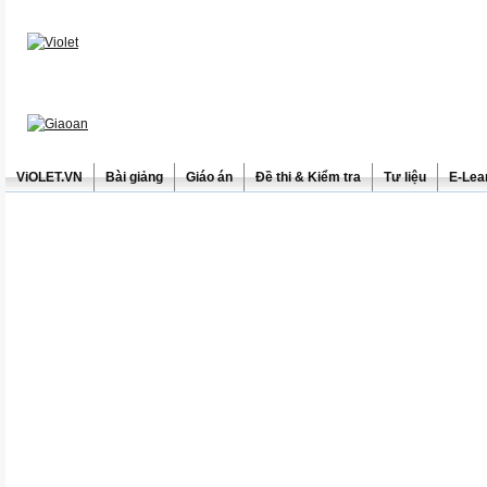
ViOLET.VN
Bài giảng
Giáo án
Đề thi & Kiểm tra
Tư liệu
E-Lea