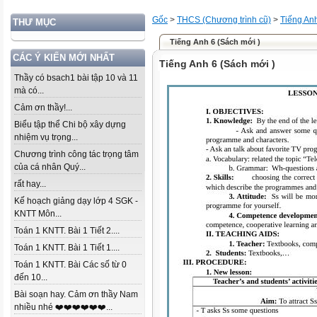
Gốc
>
THCS (Chương trình cũ)
>
Tiếng An
THƯ MỤC
Tiếng Anh 6 (Sách mới )
CÁC Ý KIẾN MỚI NHẤT
Tiếng Anh 6 (Sách mới )
Thầy có bsach1 bài tập 10 và 11
mà có...
Cảm ơn thầy!...
Biểu tập thể Chi bộ xây dựng
nhiệm vụ trọng...
Chương trình công tác trọng tâm
của cá nhân Quý...
rất hay...
Kế hoạch giảng dạy lớp 4 SGK -
KNTT Môn...
Toán 1 KNTT. Bài 1 Tiết 2....
Toán 1 KNTT. Bài 1 Tiết 1....
Toán 1 KNTT. Bài Các số từ 0
đến 10...
Bài soạn hay. Cảm ơn thầy Nam
nhiều nhé ❤️❤️❤️❤️❤️❤️...