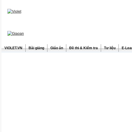
ViOLET.VN
Bài giảng
Giáo án
Đề thi & Kiểm tra
Tư liệu
E-Lea