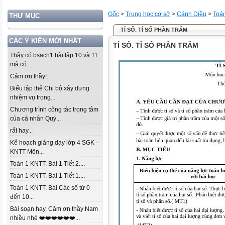
Gốc
>
Trung học cơ sở
>
Cánh Diều
>
Toá
THƯ MỤC
TỈ SỐ. TỈ SỐ PHẦN TRĂM
CÁC Ý KIẾN MỚI NHẤT
TỈ SỐ. TỈ SỐ PHẦN TRĂM
Thầy có bsach1 bài tập 10 và 11
mà có...
Cảm ơn thầy!...
Biểu tập thể Chi bộ xây dựng
nhiệm vụ trọng...
Chương trình công tác trọng tâm
của cá nhân Quý...
rất hay...
Kế hoạch giảng dạy lớp 4 SGK -
KNTT Môn...
Toán 1 KNTT. Bài 1 Tiết 2....
Toán 1 KNTT. Bài 1 Tiết 1....
Toán 1 KNTT. Bài Các số từ 0
đến 10...
Bài soạn hay. Cảm ơn thầy Nam
nhiều nhé ❤️❤️❤️❤️❤️❤️...