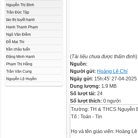
Nguyễn Thị Bình
Trần Đức Tập
tào thị tuyết hạnh
Hanh Thanh Phạm
Ngô Văn Điềm
Đỗ Mai Thi
trần châu tuấn
(
Tài liệu chưa được thẩm định
)
Đặng Minh Hạnh
Nguồn:
Phạm Thị Hằng
Người gửi:
Hoàng Lê Chí
Trần Văn Cung
Ngày gửi:
15h:45' 27-04-2025
Nguyễn Lệ Huyền
Dung lượng:
1.9 MB
Số lượt tải:
24
Số lượt thích:
0 người
Trường: TH & THCS Nguyễn B
Tổ : Toán - Tin
Họ và tên giáo viên: Hoàng Lê