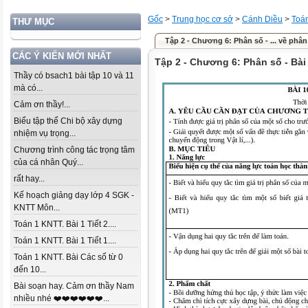
Gốc
>
Trung học cơ sở
>
Cánh Diều
>
Toá
THƯ MỤC
Tập 2 - Chương 6: Phân số - ... về phân
CÁC Ý KIẾN MỚI NHẤT
Tập 2 - Chương 6: Phân số - Bài 
Thầy có bsach1 bài tập 10 và 11
mà có...
Cảm ơn thầy!...
Biểu tập thể Chi bộ xây dựng
nhiệm vụ trọng...
Chương trình công tác trọng tâm
của cá nhân Quý...
rất hay...
Kế hoạch giảng dạy lớp 4 SGK -
KNTT Môn...
Toán 1 KNTT. Bài 1 Tiết 2....
Toán 1 KNTT. Bài 1 Tiết 1....
Toán 1 KNTT. Bài Các số từ 0
đến 10...
Bài soạn hay. Cảm ơn thầy Nam
nhiều nhé ❤️❤️❤️❤️❤️❤️...