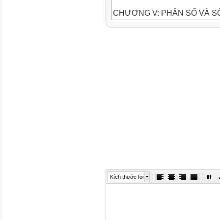
CHƯƠNG V: PHÂN SỐ VÀ S
BÀI 10: HAI BÀI TOÁN VỀ P
Thời gian thực hiện: (02 tiết)
A. YÊU CẦU CẦN ĐẠT CỦA
- Tính được giá trị phân số củ
giá trị phân số của số đó.
- Giải quyết được một số vấn 
số (ví dụ: các bài toán liên qu
chuyển động trong Vật lí,...).
B. MỤC TIÊU
1. Năng lực
Biểu hiện cụ thể của năng lực
lực toán học thành phần
- Biết và hiểu quy tắc tìm giá t
Kích thước font
Năng lực giao tiếp toán học, n
tư duy và lập luận toán học.