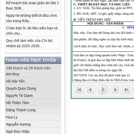
Kế hoạch bài soạn giáo án lớp 1
theo SGK...
Ngày hè không biết đi đâu chơi,
vào trang thầy...
Chào bạn N, tài liệu siêu hay và
chỉn chu...
Quy chế làm việc của Chi bộ
nhiệm kỳ 2025-2030...
THÀNH VIÊN TRỰC TUYẾN
298 khách và 26 thành viên
kim thuy
Hồ Hải Yến
Quach Quoc Dung
Nguyªn Tè Oanh
Hồ Thiện Tâm
Đặng Thành Long
Hua Ly
Nguyễn hương
Ngô Đức Hiệp