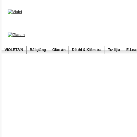
ViOLET.VN
Bài giảng
Giáo án
Đề thi & Kiểm tra
Tư liệu
E-Lea