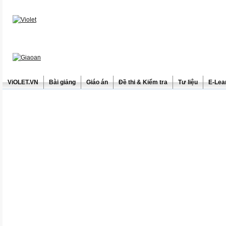
ViOLET.VN
Bài giảng
Giáo án
Đề thi & Kiểm tra
Tư liệu
E-Lea