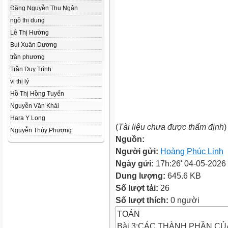
Đặng Nguyễn Thu Ngân
ngô thị dung
Lê Thị Hường
Buì Xuân Dương
trần phương
Trần Duy Trình
vi thị lý
Hồ Thị Hồng Tuyến
Nguyễn Văn Khải
Hara Y Long
(
Tài liệu chưa được thẩm định
)
Nguyễn Thúy Phượng
Nguồn:
Người gửi:
Hoàng Phúc Linh
Ngày gửi:
17h:26' 04-05-2026
Dung lượng:
645.6 KB
Số lượt tải:
26
Số lượt thích:
0 người
TOÁN
Bài 3:CÁC THÀNH PHẦN C