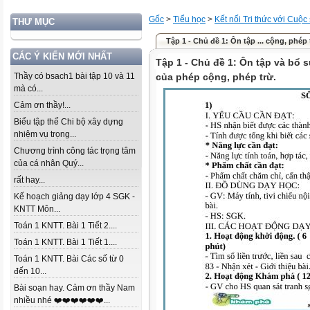
Gốc
>
Tiểu học
>
Kết nối Tri thức với Cuộc
THƯ MỤC
Tập 1 - Chủ đề 1: Ôn tập ... cộng, phép 
CÁC Ý KIẾN MỚI NHẤT
Tập 1 - Chủ đề 1: Ôn tập và bổ 
Thầy có bsach1 bài tập 10 và 11
của phép cộng, phép trừ.
mà có...
Cảm ơn thầy!...
Biểu tập thể Chi bộ xây dựng
nhiệm vụ trọng...
Chương trình công tác trọng tâm
của cá nhân Quý...
rất hay...
Kế hoạch giảng dạy lớp 4 SGK -
KNTT Môn...
Toán 1 KNTT. Bài 1 Tiết 2....
Toán 1 KNTT. Bài 1 Tiết 1....
Toán 1 KNTT. Bài Các số từ 0
đến 10...
Bài soạn hay. Cảm ơn thầy Nam
nhiều nhé ❤️❤️❤️❤️❤️❤️...