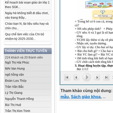
Kế hoạch bài soạn giáo án lớp 1
theo SGK...
Ngày hè không biết đi đâu chơi,
vào trang thầy...
Chào bạn N, tài liệu siêu hay và
chỉn chu...
Quy chế làm việc của Chi bộ
nhiệm kỳ 2025-2030...
THÀNH VIÊN TRỰC TUYẾN
224 khách và 20 thành viên
Ngô Thị Hải Phúc
MAi Van Hung
ngô hồng vân
Đoàn Lưu Thủy
Trân Văn Bắc
Tham khảo cùng nội dung:
Lý Thị Giang
mẫu
,
Sách giáo khoa
,
...
Nguyễn Thanh Hồng
Bùi Thị Huệ
Trần Thị Kim Trinh