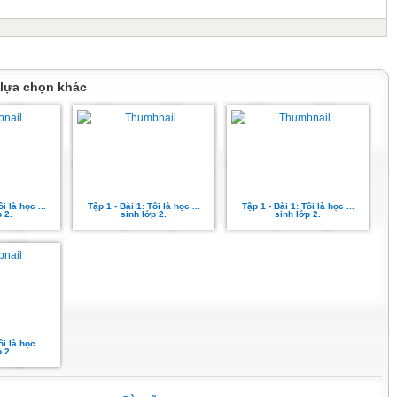
c văn bản.( 30 – 32')
ọng nhanh, thể hiện sự
đoạn kết hợp đọc từ
 lựa chọn khác
S
eo cặp và chia sẻ.
.
i là học ...
Tập 1 - Bài 1: Tôi là học ...
Tập 1 - Bài 1: Tôi là học ...
Ngọc Anh - Lớp 2A
 2.
sinh lớp 2.
sinh lớp 2.
và giải nghĩa từ khó.
: (3 đoạn)
 đến sớm nhất lớp.
ho đến cùng các bạn.
.
ọc nối tiếp đoạn.
i là học ...
 2.
đọc thầm toàn bài gạch
 có âm, vần khó đọc với