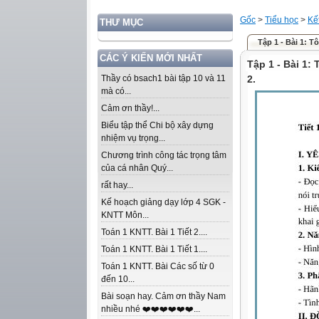
Gốc
>
Tiểu học
>
Kế
THƯ MỤC
Tập 1 - Bài 1: Tôi
CÁC Ý KIẾN MỚI NHẤT
Tập 1 - Bài 1: 
Thầy có bsach1 bài tập 10 và 11
2.
mà có...
Cảm ơn thầy!...
Biểu tập thể Chi bộ xây dựng
nhiệm vụ trọng...
Chương trình công tác trọng tâm
của cá nhân Quý...
rất hay...
Kế hoạch giảng dạy lớp 4 SGK -
KNTT Môn...
Toán 1 KNTT. Bài 1 Tiết 2....
Toán 1 KNTT. Bài 1 Tiết 1....
Toán 1 KNTT. Bài Các số từ 0
đến 10...
Bài soạn hay. Cảm ơn thầy Nam
nhiều nhé ❤️❤️❤️❤️❤️❤️...