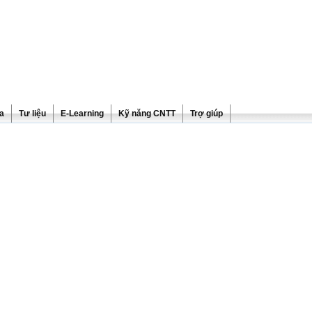
ra
Tư liệu
E-Learning
Kỹ năng CNTT
Trợ giúp