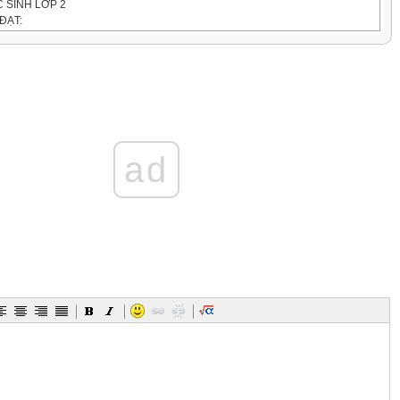
C SINH LỚP 2
ĐẠT:
ếng có âm dễ lẫn. Bước đầu biết đọc đúng lời kể chuyện và lời
 nhân vật được đặt trong dấu ngoặc kép với ngữ điệu phù hợp.
ài: Cảm xúc háo hức, vui vẻ của các bạn học sinh trong ngày
hát triển năng lực văn học.
c.
ad
o khi trở thành học sinh lớp 2.
hiết, quý mến đối với bạn bè, có niềm vui đến trường.
Y HỌC:
ĐỘNG DẠY HỌC CHỦ YẾU:
V
3'):
 tranh: Tranh vẽ gì?
 những gì cho ngày khai
m như thế nào?
 thiệu bài.