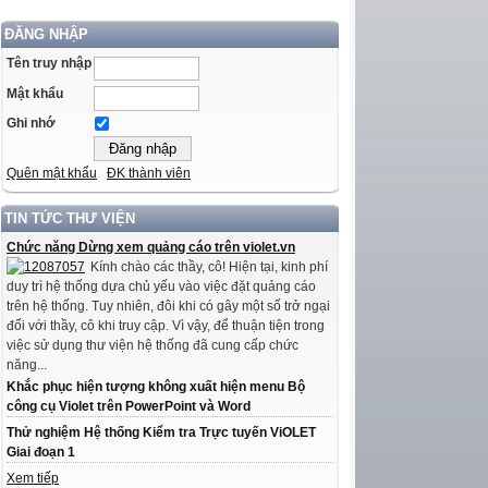
ĐĂNG NHẬP
Tên truy nhập
Mật khẩu
Ghi nhớ
Quên mật khẩu
ĐK thành viên
TIN TỨC THƯ VIỆN
Chức năng Dừng xem quảng cáo trên violet.vn
Kính chào các thầy, cô! Hiện tại, kinh phí
duy trì hệ thống dựa chủ yếu vào việc đặt quảng cáo
trên hệ thống. Tuy nhiên, đôi khi có gây một số trở ngại
đối với thầy, cô khi truy cập. Vì vậy, để thuận tiện trong
việc sử dụng thư viện hệ thống đã cung cấp chức
năng...
Khắc phục hiện tượng không xuất hiện menu Bộ
công cụ Violet trên PowerPoint và Word
Thử nghiệm Hệ thống Kiểm tra Trực tuyến ViOLET
Giai đoạn 1
Xem tiếp