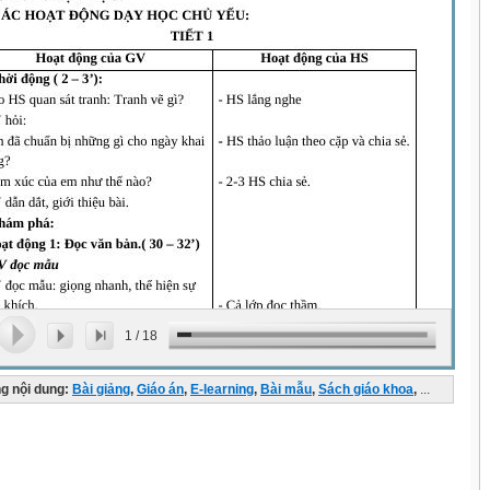
1
/
18
g nội dung:
Bài giảng
,
Giáo án
,
E-learning
,
Bài mẫu
,
Sách giáo khoa
,
...