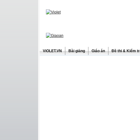
ViOLET.VN
Bài giảng
Giáo án
Đề thi & Kiểm t