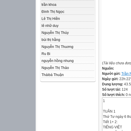
trần khoa
Đinh Thị Ngọc
Lê Thị Hiền
lê nhữ duy
Nguyễn Thị Thúy
bùi thị hằng
Nguyễn Thị Thuơng
Ru Bi
nguyễn hồng nhung
(
Tài liệu chưa đư
Nguyễn Thị Thảo
Nguồn:
Người gửi:
Trần 
Tháibá Thuận
Ngày gửi:
22h:22
Dung lượng:
43.
Số lượt tải:
124
Số lượt thích:
0 n
1
TUẦN 1
Thứ Tư ngày 6 t
Tiết 1+ 2:
TIẾNG VIỆT