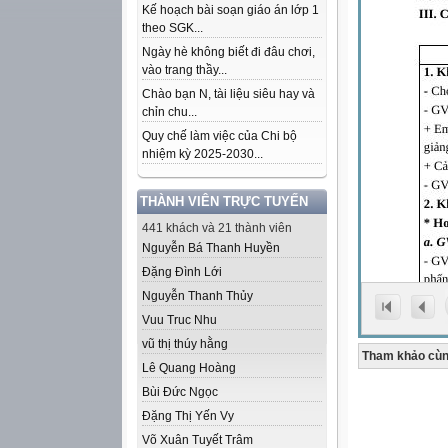
Kế hoạch bài soạn giáo án lớp 1
theo SGK...
Ngày hè không biết đi đâu chơi,
vào trang thầy...
Chào bạn N, tài liệu siêu hay và
chỉn chu...
Quy chế làm việc của Chi bộ
nhiệm kỳ 2025-2030...
THÀNH VIÊN TRỰC TUYẾN
441 khách và 21 thành viên
Nguyễn Bá Thanh Huyền
Đặng Đình Lới
Nguyễn Thanh Thủy
Vuu Truc Nhu
vũ thị thúy hằng
Tham khảo cùn
Lê Quang Hoàng
Bùi Đức Ngọc
Đặng Thị Yến Vy
Võ Xuân Tuyết Trâm