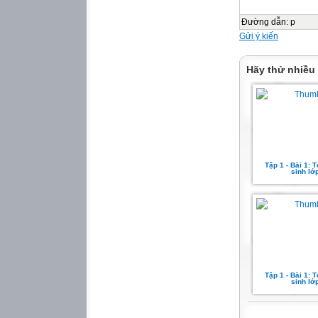
* Hoạt động 1: Đọ
a. GV đọc mẫu
Đường dẫn
:
p
- GV đọc mẫu: gi
Gửi ý kiến
phấn khích.
b. HS luyện đọc 
Hãy thử nhiều
Hoạt động của H
- HS lắng nghe
- HS thảo luận th
- 2-3 HS chia sẻ.
- Cả lớp đọc thầm
Tập 1 - Bài 1: Tô
Giáo viên: Trần 
sinh lớp
2
khó, đọc câu khó 
- HDHS chia đoạn
+ Đoạn 1: Từ đầu
+ Đoạn 2: Tiếp c
+ Đoạn 3: Còn lại
- GV yêu cầu HS đ
Tập 1 - Bài 1: Tô
sinh lớp
- GV yêu cầu HS 
chân những tiếng
mình