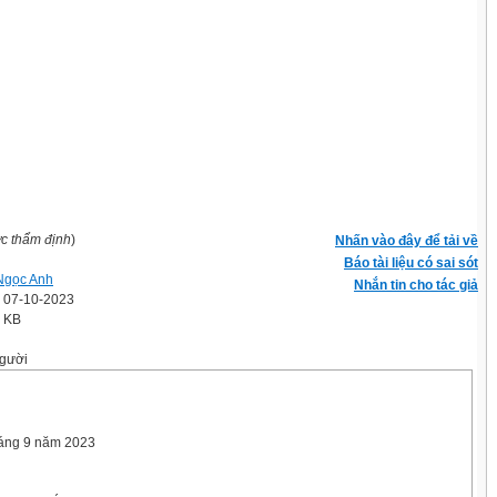
ợc thẩm định
)
Nhấn vào đây để tải về
Báo tài liệu có sai sót
Ngọc Anh
Nhắn tin cho tác giả
' 07-10-2023
5 KB
gười
háng 9 năm 2023