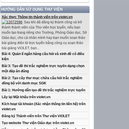
HƯỚNG DẪN SỬ DỤNG THƯ VIỆN
Xác thực Thông tin thành viên trên violet.vn
Sau khi đã đăng ký thành công và trở
thành thành viên của Thư viện trực tuyến, nếu bạn
muốn tạo trang riêng cho Trường, Phòng Giáo dục, Sở
Giáo dục, cho cá nhân mình hay bạn muốn soạn thảo
bài giảng điện tử trực tuyến bằng công cụ soạn thảo
bài giảng ViOLET, bạn...
Bài 4: Quản lí ngân hàng câu hỏi và sinh đề có điều
kiện
Bài 3: Tạo đề thi trắc nghiệm trực tuyến dạng chọn
một đáp án đúng
Bài 2: Tạo cây thư mục chứa câu hỏi trắc nghiệm
đồng bộ với danh mục SGK
Bài 1: Hướng dẫn tạo đề thi trắc nghiệm trực tuyến
Lấy lại Mật khẩu trên violet.vn
Kích hoạt tài khoản (Xác nhận thông tin liên hệ) trên
violet.vn
Đăng ký Thành viên trên Thư viện ViOLET
Tạo website Thư viện Giáo dục trên violet.vn