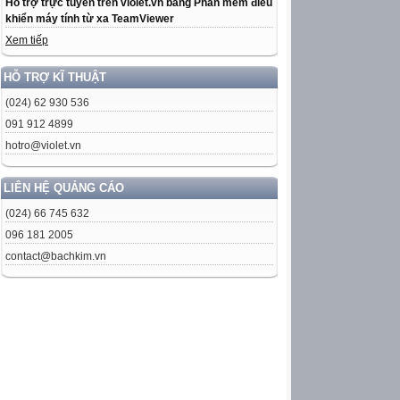
Hỗ trợ trực tuyến trên violet.vn bằng Phần mềm điều
khiển máy tính từ xa TeamViewer
Xem tiếp
HỖ TRỢ KĨ THUẬT
(024) 62 930 536
091 912 4899
hotro@violet.vn
LIÊN HỆ QUẢNG CÁO
(024) 66 745 632
096 181 2005
contact@bachkim.vn