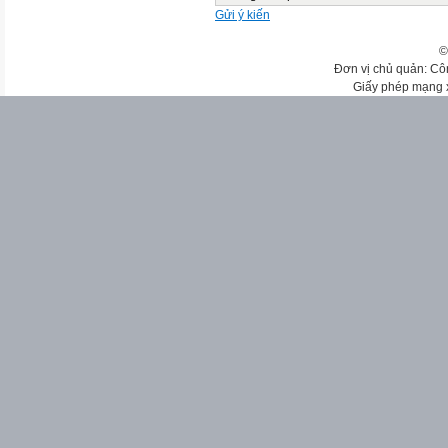
Gửi ý kiến
©
Đơn vị chủ quản: Cô
Giấy phép mạng 