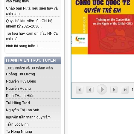
vào trang thầy...
Chào bạn N, tài liệu siêu hay và
chỉn chu...
Quy chế làm việc của Chi bộ
nhiệm kỳ 2025-2030...
Tài liệu hay, cảm ơn thầy HN đã
chia sẻ....
trinh thi oang tuần 1 ...
THÀNH VIÊN TRỰC TUYẾN
1082 khách và 30 thành viên
Hoàng Thị Lương
Nguyễn Huy Đông
Nguyễn Hoàng
1
Đinh THanh Hiền
Trà Hồng Tươi
Nguyễn Thị Lan Anh
nguyễn trần thanh duy trâm
Trần Lộc Bình
Tạ Hồng Nhung