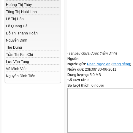
Hoàng Thị Thúy
Tống Thị Hoài Linh
Lê Thị Hòa
Lê Quang Hà
Đỗ Thị Thanh Hoàn
Nguyễn Định
The Dung
(
Tài liệu chưa được thẩm định
)
Trần Thị Kim Chi
Nguồn:
Lưu Văn Tùng
Người gửi:
Phan Ngọc Ẩn
(
trang riêng
)
Võ Minh Viễn
Ngày gửi:
23h:08' 30-06-2011
Dung lượng:
5.0 MB
Nguyễn Đình Tiến
Số lượt tải:
3
Số lượt thích:
0 người