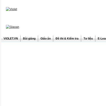
ViOLET.VN
Bài giảng
Giáo án
Đề thi & Kiểm tra
Tư liệu
E-Lea