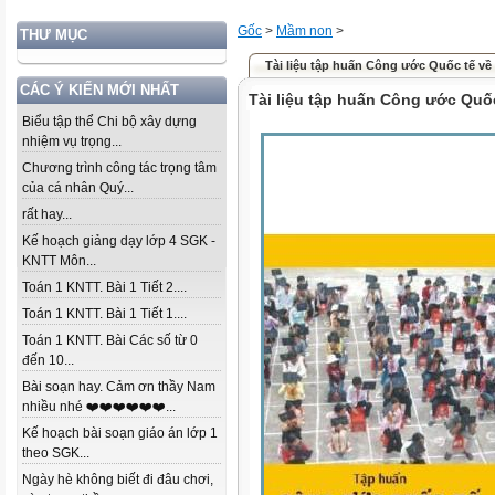
Gốc
>
Mầm non
>
THƯ MỤC
Tài liệu tập huấn Công ước Quốc tế về
CÁC Ý KIẾN MỚI NHẤT
Tài liệu tập huấn Công ước Quố
Biểu tập thể Chi bộ xây dựng
nhiệm vụ trọng...
Chương trình công tác trọng tâm
của cá nhân Quý...
rất hay...
Kế hoạch giảng dạy lớp 4 SGK -
KNTT Môn...
Toán 1 KNTT. Bài 1 Tiết 2....
Toán 1 KNTT. Bài 1 Tiết 1....
Toán 1 KNTT. Bài Các số từ 0
đến 10...
Bài soạn hay. Cảm ơn thầy Nam
nhiều nhé ❤️❤️❤️❤️❤️❤️...
Kế hoạch bài soạn giáo án lớp 1
theo SGK...
Ngày hè không biết đi đâu chơi,