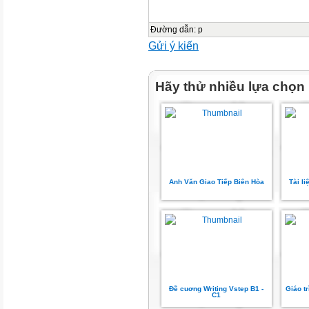
Đường dẫn
:
p
Gửi ý kiến
Hãy thử nhiều lựa chọn
Anh Văn Giao Tiếp Biên Hòa
Tài l
Đề cuơng Writing Vstep B1 -
Giáo t
C1