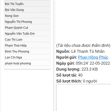
Bùi Thị Tuyến
Bùi Văn Dung
Nong Son
Nguyễn Thị Phuong
Phạm Quỳnh Cut
Nguyễn Văn Tuấn Em
Cao Thi Lam
(
Tài liệu chưa được thẩm định
)
Phạm Thái Hiệp
Nguồn:
Lê Thanh Tú Nhân
Đinh Thu Phượng
Người gửi:
Phan Hồng Phúc
Lan Chi Nga
Ngày gửi:
05h:24' 22-05-2022
phạm hoài phương
Dung lượng:
223.3 KB
Số lượt tải:
40
Số lượt thích:
0 người