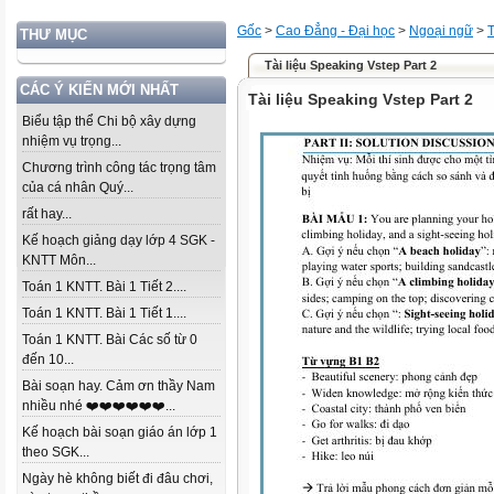
Gốc
>
Cao Đẳng - Đại học
>
Ngoại ngữ
>
THƯ MỤC
Tài liệu Speaking Vstep Part 2
CÁC Ý KIẾN MỚI NHẤT
Tài liệu Speaking Vstep Part 2
Biểu tập thể Chi bộ xây dựng
nhiệm vụ trọng...
Chương trình công tác trọng tâm
của cá nhân Quý...
rất hay...
Kế hoạch giảng dạy lớp 4 SGK -
KNTT Môn...
Toán 1 KNTT. Bài 1 Tiết 2....
Toán 1 KNTT. Bài 1 Tiết 1....
Toán 1 KNTT. Bài Các số từ 0
đến 10...
Bài soạn hay. Cảm ơn thầy Nam
nhiều nhé ❤️❤️❤️❤️❤️❤️...
Kế hoạch bài soạn giáo án lớp 1
theo SGK...
Ngày hè không biết đi đâu chơi,