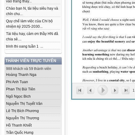
vào trang thầy...
Chào bạn N, tài liệu siêu hay và
chỉn chu...
Quy chế làm việc của Chi bộ
nhiệm kỳ 2025-2030...
Tài liệu hay, cảm ơn thầy HN đã
chia sẻ....
trinh thi oang tuần 1 ...
THÀNH VIÊN TRỰC TUYẾN
988 khách và 59 thành viên
Hoàng Thanh Nga
Phi Anh Tuan
Phan Thị Bùi Tiên
1
Ngô Ngọc Bich
Nguyễn Thị Tuyết Vân
Lê Thị Bích Phương
Nguyễn Thị Thương
Hồ Thanh Khiết
Trần Quốc Hưng