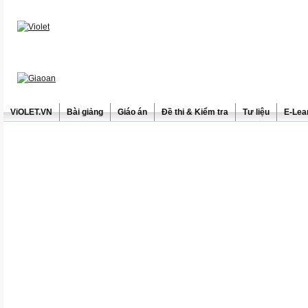
ViOLET.VN
Bài giảng
Giáo án
Đề thi & Kiểm tra
Tư liệu
E-Lea