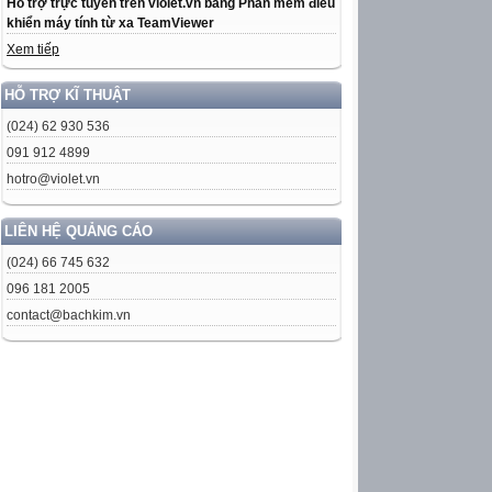
Hỗ trợ trực tuyến trên violet.vn bằng Phần mềm điều
khiển máy tính từ xa TeamViewer
Xem tiếp
HỖ TRỢ KĨ THUẬT
(024) 62 930 536
091 912 4899
hotro@violet.vn
LIÊN HỆ QUẢNG CÁO
(024) 66 745 632
096 181 2005
contact@bachkim.vn