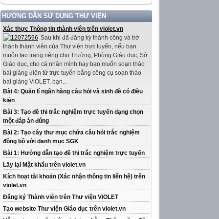
HƯỚNG DẪN SỬ DỤNG THƯ VIỆN
Xác thực Thông tin thành viên trên violet.vn
Sau khi đã đăng ký thành công và trở
thành thành viên của Thư viện trực tuyến, nếu bạn
muốn tạo trang riêng cho Trường, Phòng Giáo dục, Sở
Giáo dục, cho cá nhân mình hay bạn muốn soạn thảo
bài giảng điện tử trực tuyến bằng công cụ soạn thảo
bài giảng ViOLET, bạn...
Bài 4: Quản lí ngân hàng câu hỏi và sinh đề có điều
kiện
Bài 3: Tạo đề thi trắc nghiệm trực tuyến dạng chọn
một đáp án đúng
Bài 2: Tạo cây thư mục chứa câu hỏi trắc nghiệm
đồng bộ với danh mục SGK
Bài 1: Hướng dẫn tạo đề thi trắc nghiệm trực tuyến
Lấy lại Mật khẩu trên violet.vn
Kích hoạt tài khoản (Xác nhận thông tin liên hệ) trên
violet.vn
Đăng ký Thành viên trên Thư viện ViOLET
Tạo website Thư viện Giáo dục trên violet.vn