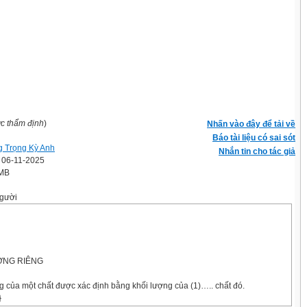
ợc thẩm định
)
Nhấn vào đây để tải về
Báo tài liệu có sai sót
 Trọng Kỳ Anh
Nhắn tin cho tác giả
' 06-11-2025
 MB
gười
ƯỢNG RIÊNG
g của một chất được xác định bằng khối lượng của (1)….. chất đó.
}