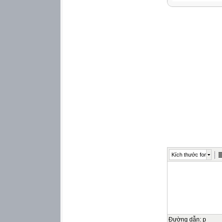
– Nếu gọi (3)….. l
có:
(6)….. {Công thức
– Đơn vị của khối
1 kg/m3 = (9)…..
1 g/cm3 = (10)…..
– Để xác định khố
sau đó (14)….. kh
– Ngoài đại lượng
Trọng lượng của (
(17)….. {Công th
Trong đó:
● (18)….. là trọng
● (20)….. là thể tí
● Đơn vị của trọng
2
Kích thước font
▲ Bài tập
I. Trắc nghiệm
Câu 1. Hiện tượng
một
bình thủy tinh?
A. Khối lượng riê
B. Khối lượng ri
Đường dẫn
:
p