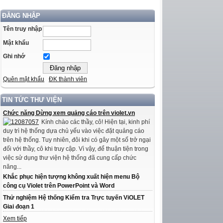
ĐĂNG NHẬP
Tên truy nhập
Mật khẩu
Ghi nhớ
Quên mật khẩu
ĐK thành viên
TIN TỨC THƯ VIỆN
Chức năng Dừng xem quảng cáo trên violet.vn
Kính chào các thầy, cô! Hiện tại, kinh phí
duy trì hệ thống dựa chủ yếu vào việc đặt quảng cáo
trên hệ thống. Tuy nhiên, đôi khi có gây một số trở ngại
đối với thầy, cô khi truy cập. Vì vậy, để thuận tiện trong
việc sử dụng thư viện hệ thống đã cung cấp chức
năng...
Khắc phục hiện tượng không xuất hiện menu Bộ
công cụ Violet trên PowerPoint và Word
Thử nghiệm Hệ thống Kiểm tra Trực tuyến ViOLET
Giai đoạn 1
Xem tiếp