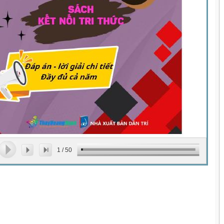
1
/
50