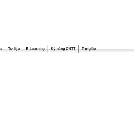
ra
Tư liệu
E-Learning
Kỹ năng CNTT
Trợ giúp