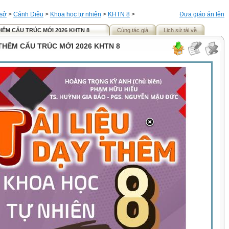
 sở
>
Cánh Diều
>
Khoa học tự nhiên
>
KHTN 8
>
Đưa giáo án lên
THÊM CẤU TRÚC MỚI 2026 KHTN 8
Cùng tác giả
Lịch sử tải về
 THÊM CẤU TRÚC MỚI 2026 KHTN 8