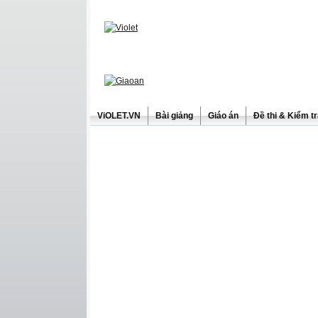
ViOLET.VN
Bài giảng
Giáo án
Đề thi & Kiểm t