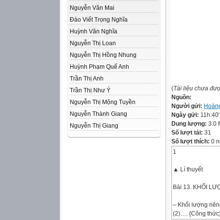
Nguyễn Văn Mai
Đào Viết Trọng Nghĩa
Huỳnh Văn Nghĩa
Nguyễn Thị Loan
Nguyễn Thị Hồng Nhung
Huỳnh Phạm Quế Anh
Trần Thị Anh
(
Tài liệu chưa đư
Trần Thị Như Ý
Nguồn:
Nguyễn Thị Mộng Tuyền
Người gửi:
Hoàng
Nguyễn Thành Giang
Ngày gửi:
11h:40
Dung lượng:
3.0
Nguyễn Thị Giang
Số lượt tải:
31
Số lượt thích:
0 n
1
▲ Lí thuyết
Bài 13. KHỐI L
– Khối lượng riên
(2)…. {Công thức