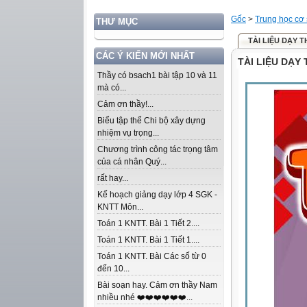
Gốc
>
Trung học cơ
THƯ MỤC
TÀI LIỆU DẠY 
CÁC Ý KIẾN MỚI NHẤT
TÀI LIỆU DẠY
Thầy có bsach1 bài tập 10 và 11
mà có...
Cảm ơn thầy!...
Biểu tập thể Chi bộ xây dựng
nhiệm vụ trọng...
Chương trình công tác trọng tâm
của cá nhân Quý...
rất hay...
Kế hoạch giảng dạy lớp 4 SGK -
KNTT Môn...
Toán 1 KNTT. Bài 1 Tiết 2....
Toán 1 KNTT. Bài 1 Tiết 1....
Toán 1 KNTT. Bài Các số từ 0
đến 10...
Bài soạn hay. Cảm ơn thầy Nam
nhiều nhé ❤️❤️❤️❤️❤️❤️...