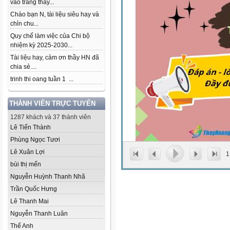
vào trang thầy...
Chào bạn N, tài liệu siêu hay và
chỉn chu...
Quy chế làm việc của Chi bộ
nhiệm kỳ 2025-2030...
Tài liệu hay, cảm ơn thầy HN đã
chia sẻ....
trinh thi oang tuần 1 ...
THÀNH VIÊN TRỰC TUYẾN
1287 khách và 37 thành viên
Lê Tiến Thành
Phùng Ngọc Tươi
Lê Xuân Lợi
1
bùi thị mến
Nguyễn Huỳnh Thanh Nhã
Trần Quốc Hưng
Lê Thanh Mai
Nguyễn Thanh Luân
Thế Anh