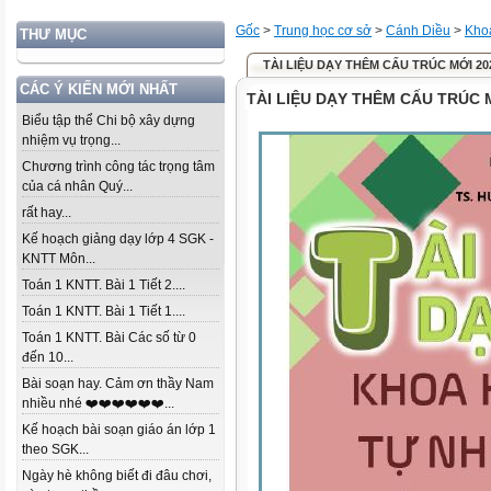
Gốc
>
Trung học cơ sở
>
Cánh Diều
>
Khoa
THƯ MỤC
TÀI LIỆU DẠY THÊM CẤU TRÚC MỚI 20
CÁC Ý KIẾN MỚI NHẤT
TÀI LIỆU DẠY THÊM CẤU TRÚC 
Biểu tập thể Chi bộ xây dựng
nhiệm vụ trọng...
Chương trình công tác trọng tâm
của cá nhân Quý...
rất hay...
Kế hoạch giảng dạy lớp 4 SGK -
KNTT Môn...
Toán 1 KNTT. Bài 1 Tiết 2....
Toán 1 KNTT. Bài 1 Tiết 1....
Toán 1 KNTT. Bài Các số từ 0
đến 10...
Bài soạn hay. Cảm ơn thầy Nam
nhiều nhé ❤️❤️❤️❤️❤️❤️...
Kế hoạch bài soạn giáo án lớp 1
theo SGK...
Ngày hè không biết đi đâu chơi,