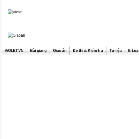
ViOLET.VN
Bài giảng
Giáo án
Đề thi & Kiểm tra
Tư liệu
E-Lea