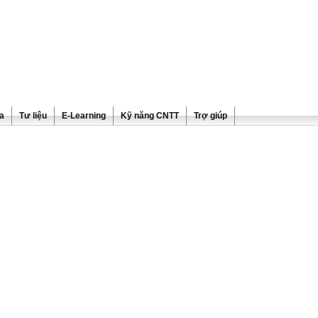
ra
Tư liệu
E-Learning
Kỹ năng CNTT
Trợ giúp