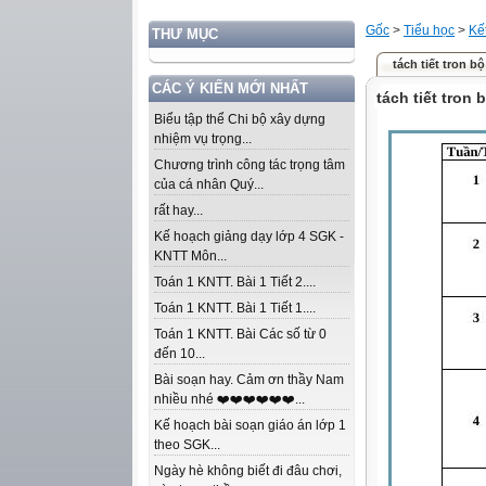
Gốc
>
Tiểu học
>
Kế
THƯ MỤC
tách tiết tron bộ
CÁC Ý KIẾN MỚI NHẤT
tách tiết tron 
Biểu tập thể Chi bộ xây dựng
nhiệm vụ trọng...
Chương trình công tác trọng tâm
của cá nhân Quý...
rất hay...
Kế hoạch giảng dạy lớp 4 SGK -
KNTT Môn...
Toán 1 KNTT. Bài 1 Tiết 2....
Toán 1 KNTT. Bài 1 Tiết 1....
Toán 1 KNTT. Bài Các số từ 0
đến 10...
Bài soạn hay. Cảm ơn thầy Nam
nhiều nhé ❤️❤️❤️❤️❤️❤️...
Kế hoạch bài soạn giáo án lớp 1
theo SGK...
Ngày hè không biết đi đâu chơi,