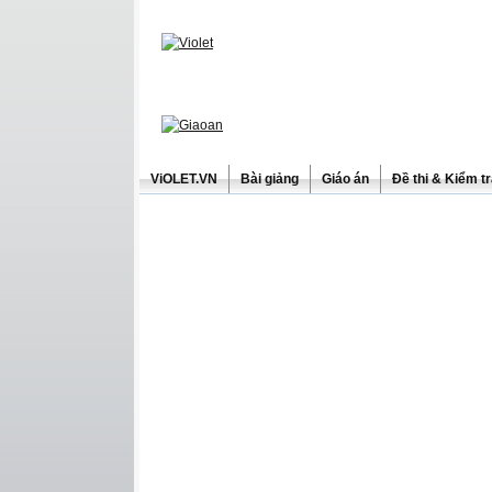
ViOLET.VN
Bài giảng
Giáo án
Đề thi & Kiểm t