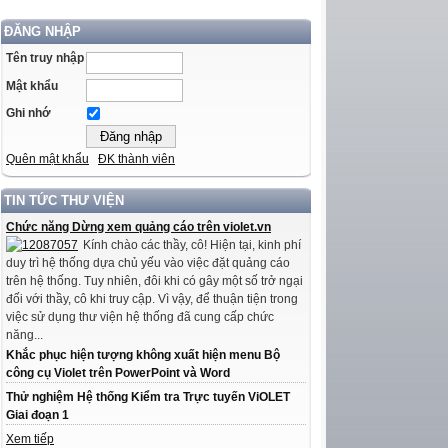
ĐĂNG NHẬP
Tên truy nhập
Mật khẩu
Ghi nhớ
Quên mật khẩu
ĐK thành viên
TIN TỨC THƯ VIỆN
Chức năng Dừng xem quảng cáo trên violet.vn
Kính chào các thầy, cô! Hiện tại, kinh phí
duy trì hệ thống dựa chủ yếu vào việc đặt quảng cáo
trên hệ thống. Tuy nhiên, đôi khi có gây một số trở ngại
đối với thầy, cô khi truy cập. Vì vậy, để thuận tiện trong
việc sử dụng thư viện hệ thống đã cung cấp chức
năng...
Khắc phục hiện tượng không xuất hiện menu Bộ
công cụ Violet trên PowerPoint và Word
Thử nghiệm Hệ thống Kiểm tra Trực tuyến ViOLET
Giai đoạn 1
Xem tiếp