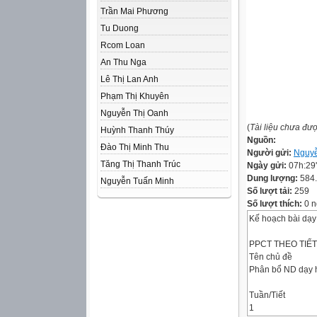
Trần Mai Phương
Tu Duong
Rcom Loan
An Thu Nga
Lê Thị Lan Anh
Phạm Thị Khuyên
Nguyễn Thị Oanh
(
Tài liệu chưa đư
Huỳnh Thanh Thúy
Nguồn:
Đào Thị Minh Thu
Người gửi:
Nguy
Tăng Thị Thanh Trúc
Ngày gửi:
07h:29
Dung lượng:
584
Nguyễn Tuấn Minh
Số lượt tải:
259
Số lượt thích:
0 n
Kế hoạch bài dạy 
PPCT THEO TIẾ
Tên chủ đề
Phân bổ ND dạy 
Tuần/Tiết
1