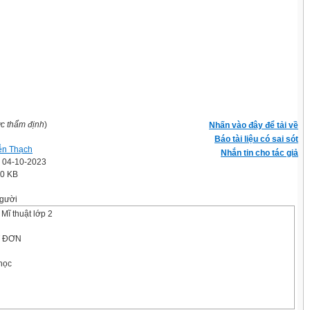
ợc thẩm định
)
Nhấn vào đây để tải về
Báo tài liệu có sai sót
ễn Thạch
Nhắn tin cho tác giả
' 04-10-2023
.0 KB
gười
Mĩ thuật lớp 2
T ĐƠN
học