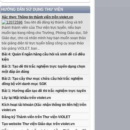
HƯỚNG DẪN SỬ DỤNG THƯ VIỆN
Xác thực Thông tin thành viên trên violet.vn
Sau khi đã đăng ký thành công và trở
thành thành viên của Thư viện trực tuyến, nếu bạn
muốn tạo trang riêng cho Trường, Phòng Giáo dục, Sở
Giáo dục, cho cá nhân mình hay bạn muốn soạn thảo
bài giảng điện tử trực tuyến bằng công cụ soạn thảo
bài giảng ViOLET, bạn...
Bài 4: Quản lí ngân hàng câu hỏi và sinh đề có điều
kiện
Bài 3: Tạo đề thi trắc nghiệm trực tuyến dạng chọn
một đáp án đúng
Bài 2: Tạo cây thư mục chứa câu hỏi trắc nghiệm
đồng bộ với danh mục SGK
Bài 1: Hướng dẫn tạo đề thi trắc nghiệm trực tuyến
Lấy lại Mật khẩu trên violet.vn
Kích hoạt tài khoản (Xác nhận thông tin liên hệ) trên
violet.vn
Đăng ký Thành viên trên Thư viện ViOLET
Tạo website Thư viện Giáo dục trên violet.vn