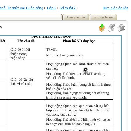
t nối Tri thức với Cuộc sống
>
Lớp 2
>
Mĩ thuật 2
>
Đưa giáo án lên
Cùng tác giả
Lịch sử tải về
bộ