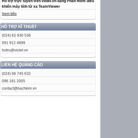
Hỗ trợ trực tuyến trên violet.vn bằng Phần mềm điều
khiển máy tính từ xa TeamViewer
Xem tiếp
HỖ TRỢ KĨ THUẬT
(024) 62 930 536
091 912 4899
hotro@violet.vn
LIÊN HỆ QUẢNG CÁO
(024) 66 745 632
096 181 2005
contact@bachkim.vn