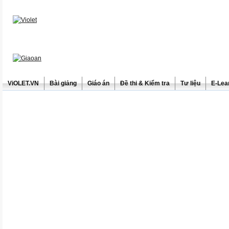
ViOLET.VN
Bài giảng
Giáo án
Đề thi & Kiểm tra
Tư liệu
E-Lea