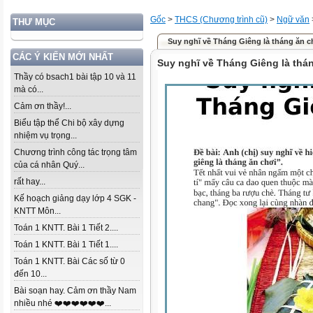
Gốc
>
THCS (Chương trình cũ)
>
Ngữ văn
THƯ MỤC
Suy nghĩ về Tháng Giêng là tháng ăn c
CÁC Ý KIẾN MỚI NHẤT
Suy nghĩ về Tháng Giêng là thá
Thầy có bsach1 bài tập 10 và 11
mà có...
Cảm ơn thầy!...
Biểu tập thể Chi bộ xây dựng
nhiệm vụ trọng...
Chương trình công tác trọng tâm
của cá nhân Quý...
rất hay...
Kế hoạch giảng dạy lớp 4 SGK -
KNTT Môn...
Toán 1 KNTT. Bài 1 Tiết 2....
Toán 1 KNTT. Bài 1 Tiết 1....
Toán 1 KNTT. Bài Các số từ 0
đến 10...
Bài soạn hay. Cảm ơn thầy Nam
nhiều nhé ❤️❤️❤️❤️❤️❤️...