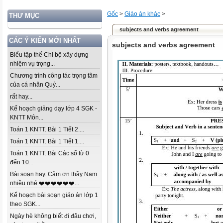
Gốc
>
Giáo án khác
>
THƯ MỤC
subjects and verbs agreement
CÁC Ý KIẾN MỚI NHẤT
subjects and verbs agreement
Biểu tập thể Chi bộ xây dựng
nhiệm vụ trọng...
Chương trình công tác trọng tâm
của cá nhân Quý...
rất hay...
Kế hoạch giảng dạy lớp 4 SGK -
KNTT Môn...
Toán 1 KNTT. Bài 1 Tiết 2....
Toán 1 KNTT. Bài 1 Tiết 1....
Toán 1 KNTT. Bài Các số từ 0
đến 10...
Bài soạn hay. Cảm ơn thầy Nam
nhiều nhé ❤️❤️❤️❤️❤️❤️...
Kế hoạch bài soạn giáo án lớp 1
theo SGK...
Ngày hè không biết đi đâu chơi,