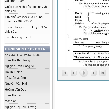
vào trang thầy...
Chào bạn N, tài liệu siêu hay và
chỉn chu...
Quy chế làm việc của Chi bộ
nhiệm kỳ 2025-2030...
Tài liệu hay, cảm ơn thầy HN đã
chia sẻ....
trinh thi oang tuần 1 ...
THÀNH VIÊN TRỰC TUYẾN
553 khách và 97 thành viên
Trần Thị Thu Trang
Nguyễn Trần Công Sĩ
Hà Thị Chính
Lê Xuân Quảng
Nguyễn Văn Hai
Hoàng Văn Duy
Trần Thị Hải
thanh an
Nguyễn Thị Thu Hường