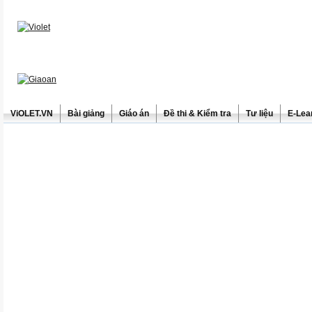
ViOLET.VN
Bài giảng
Giáo án
Đề thi & Kiểm tra
Tư liệu
E-Lea