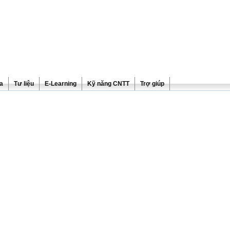
ra
Tư liệu
E-Learning
Kỹ năng CNTT
Trợ giúp