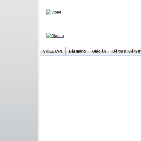
ViOLET.VN
Bài giảng
Giáo án
Đề thi & Kiểm t