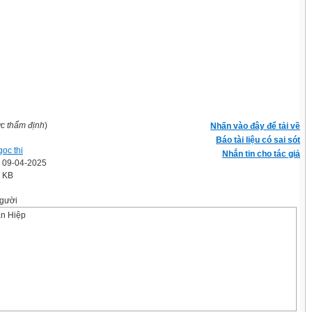
ợc thẩm định
)
Nhấn vào đây để tải về
Báo tài liệu có sai sót
oc thi
Nhắn tin cho tác giả
' 09-04-2025
0 KB
gười
n Hiệp