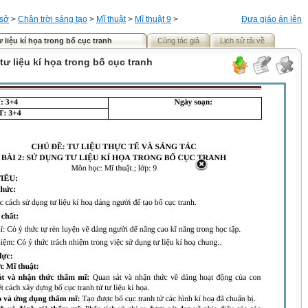
 sở
>
Chân trời sáng tạo
>
Mĩ thuật
>
Mĩ thuật 9
>
Đưa giáo án lên
 liệu kí họa trong bố cục tranh
Cùng tác giả
Lịch sử tải về
tư liệu kí họa trong bố cục tranh