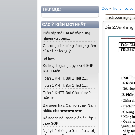
Gốc
>
Trung học cơ
THƯ MỤC
Bài 2.Sử dụng tư
CÁC Ý KIẾN MỚI NHẤT
Bài 2.Sử dụng 
Biểu tập thể Chi bộ xây dựng
nhiệm vụ trọng...
Chương trình công tác trọng tâm
của cá nhân Quý...
rất hay...
Kế hoạch giảng dạy lớp 4 SGK -
KNTT Môn...
Toán 1 KNTT. Bài 1 Tiết 2....
Toán 1 KNTT. Bài 1 Tiết 1....
Toán 1 KNTT. Bài Các số từ 0
đến 10...
Bài soạn hay. Cảm ơn thầy Nam
nhiều nhé ❤️❤️❤️❤️❤️❤️...
Kế hoạch bài soạn giáo án lớp 1
theo SGK...
Ngày hè không biết đi đâu chơi,