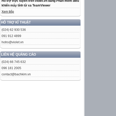
Hỗ trợ trực tuyến trên violet.vn bằng Phần mềm điều
khiển máy tính từ xa TeamViewer
Xem tiếp
HỖ TRỢ KĨ THUẬT
(024) 62 930 536
091 912 4899
hotro@violet.vn
LIÊN HỆ QUẢNG CÁO
(024) 66 745 632
096 181 2005
contact@bachkim.vn