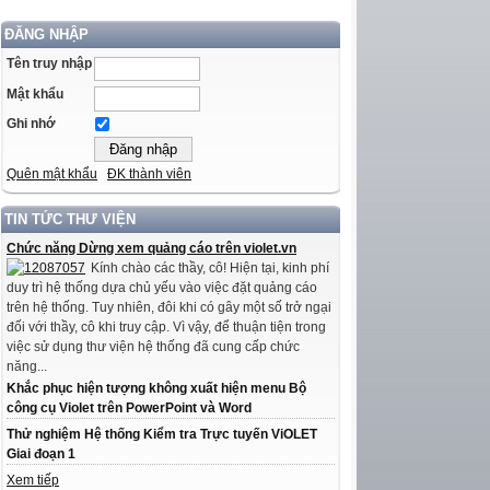
ĐĂNG NHẬP
Tên truy nhập
Mật khẩu
Ghi nhớ
Quên mật khẩu
ĐK thành viên
TIN TỨC THƯ VIỆN
Chức năng Dừng xem quảng cáo trên violet.vn
Kính chào các thầy, cô! Hiện tại, kinh phí
duy trì hệ thống dựa chủ yếu vào việc đặt quảng cáo
trên hệ thống. Tuy nhiên, đôi khi có gây một số trở ngại
đối với thầy, cô khi truy cập. Vì vậy, để thuận tiện trong
việc sử dụng thư viện hệ thống đã cung cấp chức
năng...
Khắc phục hiện tượng không xuất hiện menu Bộ
công cụ Violet trên PowerPoint và Word
Thử nghiệm Hệ thống Kiểm tra Trực tuyến ViOLET
Giai đoạn 1
Xem tiếp