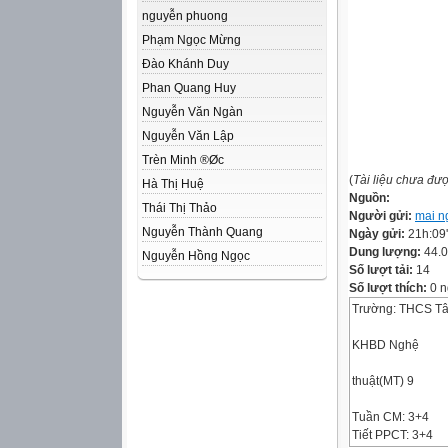
nguyễn phuong
Phạm Ngọc Mừng
Đào Khánh Duy
Phan Quang Huy
Nguyễn Văn Ngàn
Nguyễn Văn Lập
Trèn Minh ®Øc
(
Tài liệu chưa đư
Hà Thị Huệ
Nguồn:
Thái Thị Thảo
Người gửi:
mai ng
Nguyễn Thành Quang
Ngày gửi:
21h:09
Dung lượng:
44.
Nguyễn Hồng Ngọc
Số lượt tải:
14
Số lượt thích:
0 n
Trường: THCS Tâ
KHBD Nghệ
thuật(MT) 9
Tuần CM: 3+4
Tiết PPCT: 3+4