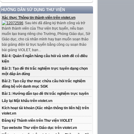
HƯỚNG DẪN SỬ DỤNG THƯ VIỆN
Xác thực Thông tin thành viên trên violet.vn
Sau khi đã đăng ký thành công và trở
thành thành viên của Thư viện trực tuyến, nếu bạn
muốn tạo trang riêng cho Trường, Phòng Giáo dục, Sở
Giáo dục, cho cá nhân mình hay bạn muốn soạn thảo
bài giảng điện tử trực tuyến bằng công cụ soạn thảo
bài giảng ViOLET, bạn...
Bài 4: Quản lí ngân hàng câu hỏi và sinh đề có điều
kiện
Bài 3: Tạo đề thi trắc nghiệm trực tuyến dạng chọn
một đáp án đúng
Bài 2: Tạo cây thư mục chứa câu hỏi trắc nghiệm
đồng bộ với danh mục SGK
Bài 1: Hướng dẫn tạo đề thi trắc nghiệm trực tuyến
Lấy lại Mật khẩu trên violet.vn
Kích hoạt tài khoản (Xác nhận thông tin liên hệ) trên
violet.vn
Đăng ký Thành viên trên Thư viện ViOLET
Tạo website Thư viện Giáo dục trên violet.vn