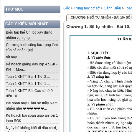
Gốc
>
Trung học cơ sở
>
Cánh Diều
>
Toá
THƯ MỤC
CHƯƠNG 1-SỐ TỰ NHIÊN - BÀI 10- S
CÁC Ý KIẾN MỚI NHẤT
Chương 1: Số tự nhiên - Bài 10:
Biểu tập thể Chi bộ xây dựng
nhiệm vụ trọng...
Chương trình công tác trọng tâm
của cá nhân Quý...
rất hay...
Kế hoạch giảng dạy lớp 4 SGK -
KNTT Môn...
Toán 1 KNTT. Bài 1 Tiết 2....
Toán 1 KNTT. Bài 1 Tiết 1....
Toán 1 KNTT. Bài Các số từ 0
đến 10...
Bài soạn hay. Cảm ơn thầy Nam
nhiều nhé ❤️❤️❤️❤️❤️❤️...
Kế hoạch bài soạn giáo án lớp 1
theo SGK...
Ngày hè không biết đi đâu chơi,