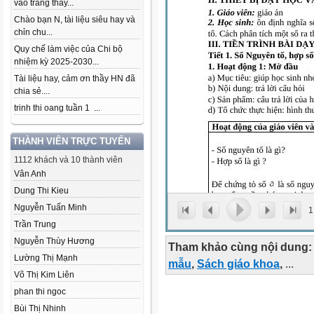
vào trang thầy...
Chào bạn N, tài liệu siêu hay và
chỉn chu...
Quy chế làm việc của Chi bộ
nhiệm kỳ 2025-2030...
Tài liệu hay, cảm ơn thầy HN đã
chia sẻ....
trinh thi oang tuần 1 ...
THÀNH VIÊN TRỰC TUYẾN
1112 khách và 10 thành viên
Vân Anh
Dung Thi Kieu
Nguyễn Tuấn Minh
1
Trần Trung
Nguyễn Thùy Hương
Tham khảo cùng nội dung:
Lường Thị Mạnh
mẫu
,
Sách giáo khoa
,
...
Võ Thị Kim Liên
phan thi ngoc
Bùi Thị Nhinh