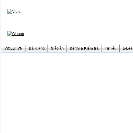
ViOLET.VN
Bài giảng
Giáo án
Đề thi & Kiểm tra
Tư liệu
E-Lea