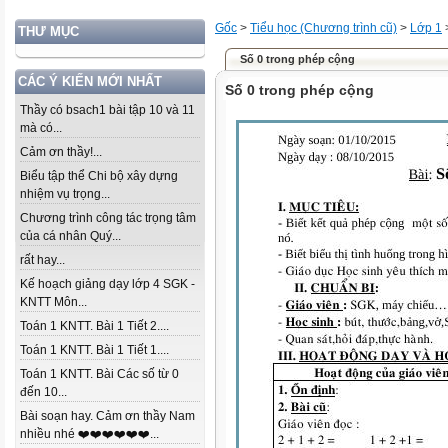
Gốc
>
Tiểu học (Chương trình cũ)
>
Lớp 1
THƯ MỤC
Số 0 trong phép cộng
CÁC Ý KIẾN MỚI NHẤT
Số 0 trong phép cộng
Thầy có bsach1 bài tập 10 và 11
mà có...
Cảm ơn thầy!...
Biểu tập thể Chi bộ xây dựng
nhiệm vụ trọng...
Chương trình công tác trọng tâm
của cá nhân Quý...
rất hay...
Kế hoạch giảng dạy lớp 4 SGK -
KNTT Môn...
Toán 1 KNTT. Bài 1 Tiết 2....
Toán 1 KNTT. Bài 1 Tiết 1....
Toán 1 KNTT. Bài Các số từ 0
đến 10...
Bài soạn hay. Cảm ơn thầy Nam
nhiều nhé ❤️❤️❤️❤️❤️❤️...