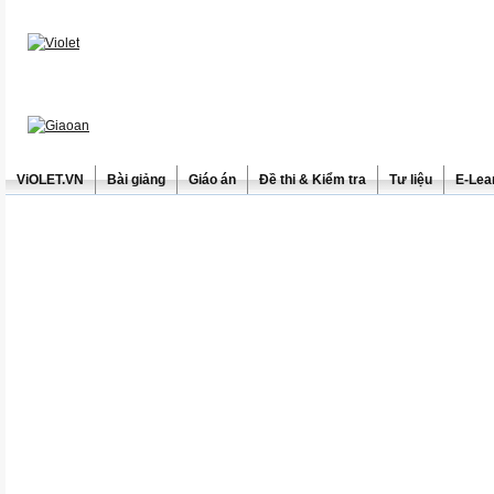
ViOLET.VN
Bài giảng
Giáo án
Đề thi & Kiểm tra
Tư liệu
E-Lea