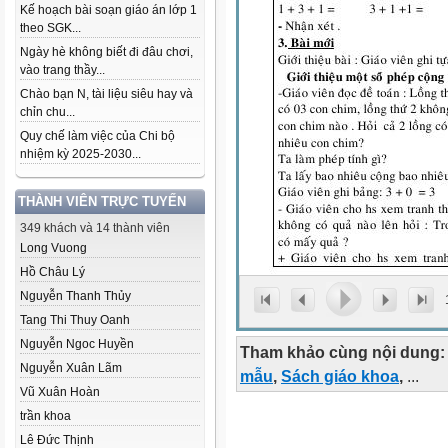
Kế hoạch bài soạn giáo án lớp 1
theo SGK...
Ngày hè không biết đi đâu chơi,
vào trang thầy...
Chào bạn N, tài liệu siêu hay và
chỉn chu...
Quy chế làm việc của Chi bộ
nhiệm kỳ 2025-2030...
THÀNH VIÊN TRỰC TUYẾN
349 khách và 14 thành viên
Long Vuong
Hồ Châu Lý
Nguyễn Thanh Thủy
Tang Thi Thuy Oanh
Nguyễn Ngoc Huyền
Tham khảo cùng nội dung:
Nguyễn Xuân Lãm
mẫu
,
Sách giáo khoa
,
...
Vũ Xuân Hoàn
trần khoa
Lê Đức Thịnh