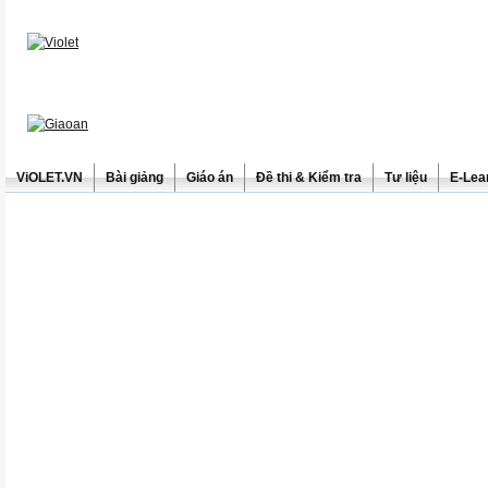
ViOLET.VN
Bài giảng
Giáo án
Đề thi & Kiểm tra
Tư liệu
E-Lea