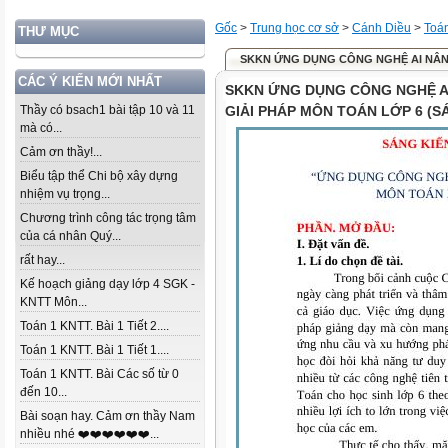
Gốc
>
Trung học cơ sở
>
Cánh Diều
>
Toá
THƯ MỤC
SKKN ỨNG DỤNG CÔNG NGHỆ AI NÂNG 
CÁC Ý KIẾN MỚI NHẤT
SKKN ỨNG DỤNG CÔNG NGHỆ A
Thầy có bsach1 bài tập 10 và 11
GIẢI PHÁP MÔN TOÁN LỚP 6 (S
mà có...
Cảm ơn thầy!...
Biểu tập thể Chi bộ xây dựng
nhiệm vụ trọng...
Chương trình công tác trọng tâm
của cá nhân Quý...
rất hay...
Kế hoạch giảng dạy lớp 4 SGK -
KNTT Môn...
Toán 1 KNTT. Bài 1 Tiết 2....
Toán 1 KNTT. Bài 1 Tiết 1....
Toán 1 KNTT. Bài Các số từ 0
đến 10...
Bài soạn hay. Cảm ơn thầy Nam
nhiều nhé ❤️❤️❤️❤️❤️❤️...