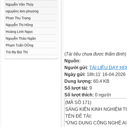
Nguyễn Văn Thủy
nguyênc kim phượng
Phan Thu Trang
Nguyễn Thị Hông
Hoàng Linh Ngọc
Nguyễn Thảo Ngân
Phạm Tuấn DŨng
Trà My Bùi Thị
(
Tài liệu chưa được thẩm định
)
Nguồn:
Người gửi:
TÀI LIỆU DẠY H
Ngày gửi:
18h:11' 16-04-2026
Dung lượng:
60.4 KB
Số lượt tải:
9
Số lượt thích:
0 người
(MÃ SỐ 171)
SÁNG KIẾN KINH NGHIỆM T
TÊN ĐỀ TÀI:
“ỨNG DỤNG CÔNG NGHỆ AI