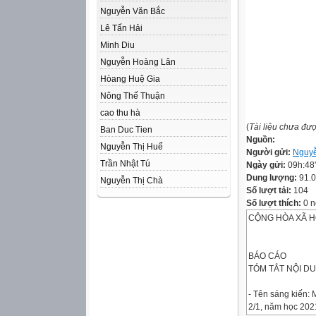
Nguyễn Văn Bắc
Lê Tấn Hải
Minh Diu
Nguyễn Hoàng Lân
Hòang Huệ Gia
Nông Thế Thuận
cao thu hà
(
Tài liệu chưa đư
Ban Duc Tien
Nguồn:
Nguyễn Thị Huế
Người gửi:
Nguy
Trần Nhật Tú
Ngày gửi:
09h:48
Dung lượng:
91.
Nguyễn Thị Chà
Số lượt tải:
104
Số lượt thích:
0 n
CỘNG HÒA XÃ HỘI
BÁO CÁO
TÓM TẮT NỘI DU
- Tên sáng kiến: 
2/1, năm học 2021 - 2022