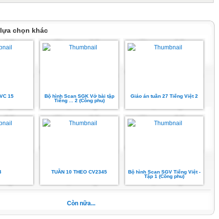
an tâm của Lãnh đạo Nhà trường, Lãnh đạo Phòng Giáo dục và Chính quyền
inh lớp 2 là lứa tuổi còn nhỏ, thích khám phá và thích trãi nghiệm...Đa số các
iếu động: ham học hỏi, thích hoạt động,…
 lựa chọn khác
c em chưa nhận thức đầy đủ về việc phòng tránh bị xâm hại tình dục nên rất
 của những thành phần xấu. Sự phát triển mặt sinh lí và tâm lí của các em
 nên có nhiều mâu thuẫn trong nội tâm. Trên thực tế cho thấy có rất nhiều
inh tế khó khăn suốt ngày phải đi lao động ít có thời gian gần gũi các em
hải sống với người thân cha mẹ đi làm xa.
ộ vào đầu năm học tôi nhận thấy các em đa số chưa có hiểu biết gì về các
 đôi bị xâm hại tình dục:
VC 15
Bộ hình Scan SGK Vở bài tập
Giáo án tuần 27 Tiếng Việt 2
Tiếng ... 2 (Công phu)
ị xâm hại tình dục
lại các hành vi bị xâm hại
c
t được
 phó
3
TUẦN 10 THEO CV2345
Bộ hình Scan SGV Tiếng Việt -
Tập 1 (Công phu)
g đối phó
Còn nữa...