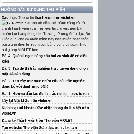
HƯỚNG DẪN SỬ DỤNG THƯ VIỆN
Xác thực Thông tin thành viên trên violet.vn
Sau khi đã đăng ký thành công và trở
thành thành viên của Thư viện trực tuyến, nếu bạn
muốn tạo trang riêng cho Trường, Phòng Giáo dục, Sở
Giáo dục, cho cá nhân mình hay bạn muốn soạn thảo
bài giảng điện tử trực tuyến bằng công cụ soạn thảo
bài giảng ViOLET, bạn...
Bài 4: Quản lí ngân hàng câu hỏi và sinh đề có điều
kiện
Bài 3: Tạo đề thi trắc nghiệm trực tuyến dạng chọn
một đáp án đúng
Bài 2: Tạo cây thư mục chứa câu hỏi trắc nghiệm
đồng bộ với danh mục SGK
Bài 1: Hướng dẫn tạo đề thi trắc nghiệm trực tuyến
Lấy lại Mật khẩu trên violet.vn
Kích hoạt tài khoản (Xác nhận thông tin liên hệ) trên
violet.vn
Đăng ký Thành viên trên Thư viện ViOLET
Tạo website Thư viện Giáo dục trên violet.vn