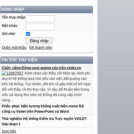
ĐĂNG NHẬP
Tên truy nhập
Mật khẩu
Ghi nhớ
Quên mật khẩu
ĐK thành viên
TIN TỨC THƯ VIỆN
Chức năng Dừng xem quảng cáo trên violet.vn
Kính chào các thầy, cô! Hiện tại, kinh phí
duy trì hệ thống dựa chủ yếu vào việc đặt quảng cáo
trên hệ thống. Tuy nhiên, đôi khi có gây một số trở ngại
đối với thầy, cô khi truy cập. Vì vậy, để thuận tiện trong
việc sử dụng thư viện hệ thống đã cung cấp chức
năng...
Khắc phục hiện tượng không xuất hiện menu Bộ
công cụ Violet trên PowerPoint và Word
Thử nghiệm Hệ thống Kiểm tra Trực tuyến ViOLET
Giai đoạn 1
Xem tiếp