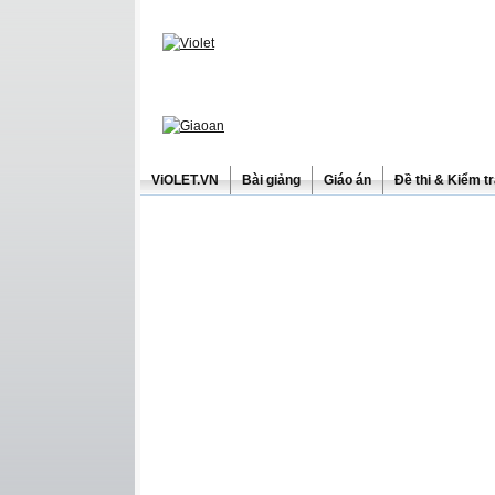
ViOLET.VN
Bài giảng
Giáo án
Đề thi & Kiểm t