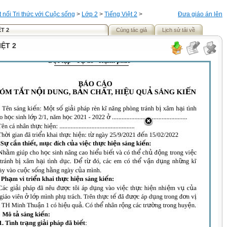
t nối Tri thức với Cuộc sống
>
Lớp 2
>
Tiếng Việt 2
>
Đưa giáo án lên
T 2
Cùng tác giả
Lịch sử tải về
IỆT 2