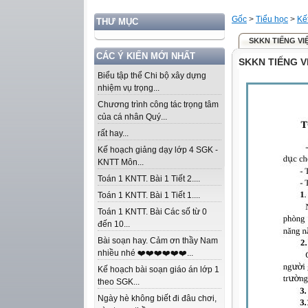
Gốc
>
Tiểu học
>
Kế
THƯ MỤC
SKKN TIẾNG VIỆ
CÁC Ý KIẾN MỚI NHẤT
SKKN TIẾNG V
Biểu tập thể Chi bộ xây dựng
nhiệm vụ trọng...
Chương trình công tác trọng tâm
của cá nhân Quý...
rất hay...
Kế hoạch giảng dạy lớp 4 SGK -
KNTT Môn...
Toán 1 KNTT. Bài 1 Tiết 2....
Toán 1 KNTT. Bài 1 Tiết 1....
Toán 1 KNTT. Bài Các số từ 0
đến 10...
Bài soạn hay. Cảm ơn thầy Nam
nhiều nhé ❤️❤️❤️❤️❤️❤️...
Kế hoạch bài soạn giáo án lớp 1
theo SGK...
Ngày hè không biết đi đâu chơi,