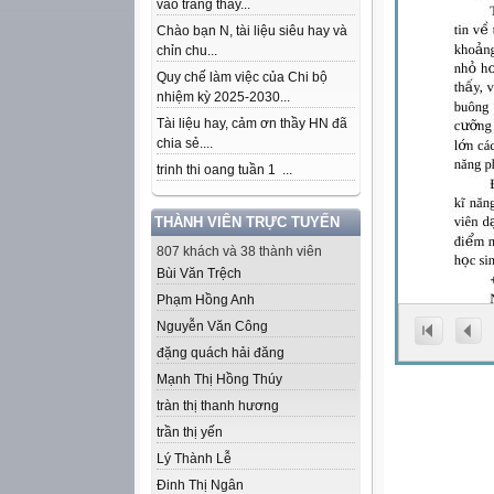
vào trang thầy...
Chào bạn N, tài liệu siêu hay và
chỉn chu...
Quy chế làm việc của Chi bộ
nhiệm kỳ 2025-2030...
Tài liệu hay, cảm ơn thầy HN đã
chia sẻ....
trinh thi oang tuần 1 ...
THÀNH VIÊN TRỰC TUYẾN
807 khách và 38 thành viên
Bùi Văn Trệch
Phạm Hồng Anh
Nguyễn Văn Công
đặng quách hải đăng
Mạnh Thị Hồng Thúy
tràn thị thanh hương
trần thị yến
Lý Thành Lễ
Đinh Thị Ngân