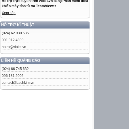
Hỗ trợ trực tuyến trên violet.vn bằng Phần mềm điều
khiển máy tính từ xa TeamViewer
Xem tiếp
HỖ TRỢ KĨ THUẬT
(024) 62 930 536
091 912 4899
hotro@violet.vn
LIÊN HỆ QUẢNG CÁO
(024) 66 745 632
096 181 2005
contact@bachkim.vn