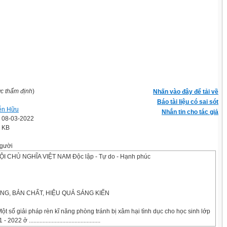
ợc thẩm định
)
Nhấn vào đây để tải về
Báo tài liệu có sai sót
ễn Hữu
Nhắn tin cho tác giả
' 08-03-2022
0 KB
gười
 CHỦ NGHĨA VIỆT NAM Độc lập - Tự do - Hạnh phúc
NG, BẢN CHẤT, HIỆU QUẢ SÁNG KIẾN
Một số giải pháp rèn kĩ năng phòng tránh bị xâm hại tình dục cho học sinh lớp
 ở ...............................................