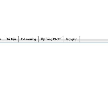
ra
Tư liệu
E-Learning
Kỹ năng CNTT
Trợ giúp