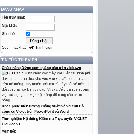
ĐĂNG NHẬP
Tên truy nhập
Mật khẩu
Ghi nhớ
Quên mật khẩu
ĐK thành viên
TIN TỨC THƯ VIỆN
Chức năng Dừng xem quảng cáo trên violet.vn
Kính chào các thầy, cô! Hiện tại, kinh phí
duy trì hệ thống dựa chủ yếu vào việc đặt quảng cáo
trên hệ thống. Tuy nhiên, đôi khi có gây một số trở ngại
đối với thầy, cô khi truy cập. Vì vậy, để thuận tiện trong
việc sử dụng thư viện hệ thống đã cung cấp chức
năng...
Khắc phục hiện tượng không xuất hiện menu Bộ
công cụ Violet trên PowerPoint và Word
Thử nghiệm Hệ thống Kiểm tra Trực tuyến ViOLET
Giai đoạn 1
Xem tiếp