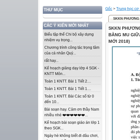
Gốc
>
Trung học cơ
THƯ MỤC
SKKN PHƯƠNG P
CÁC Ý KIẾN MỚI NHẤT
SKKN PHƯƠNG
Biểu tập thể Chi bộ xây dựng
BẰNG MU GIỮ
nhiệm vụ trọng...
MỚI 2018)
Chương trình công tác trọng tâm
của cá nhân Quý...
rất hay...
Kế hoạch giảng dạy lớp 4 SGK -
KNTT Môn...
Toán 1 KNTT. Bài 1 Tiết 2....
Toán 1 KNTT. Bài 1 Tiết 1....
Toán 1 KNTT. Bài Các số từ 0
đến 10...
Bài soạn hay. Cảm ơn thầy Nam
nhiều nhé ❤️❤️❤️❤️❤️❤️...
Kế hoạch bài soạn giáo án lớp 1
theo SGK...
Ngày hè không biết đi đâu chơi,