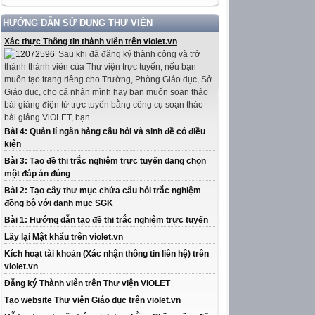
HƯỚNG DẪN SỬ DỤNG THƯ VIỆN
Xác thực Thông tin thành viên trên violet.vn
Sau khi đã đăng ký thành công và trở
thành thành viên của Thư viện trực tuyến, nếu bạn
muốn tạo trang riêng cho Trường, Phòng Giáo dục, Sở
Giáo dục, cho cá nhân mình hay bạn muốn soạn thảo
bài giảng điện tử trực tuyến bằng công cụ soạn thảo
bài giảng ViOLET, bạn...
Bài 4: Quản lí ngân hàng câu hỏi và sinh đề có điều
kiện
Bài 3: Tạo đề thi trắc nghiệm trực tuyến dạng chọn
một đáp án đúng
Bài 2: Tạo cây thư mục chứa câu hỏi trắc nghiệm
đồng bộ với danh mục SGK
Bài 1: Hướng dẫn tạo đề thi trắc nghiệm trực tuyến
Lấy lại Mật khẩu trên violet.vn
Kích hoạt tài khoản (Xác nhận thông tin liên hệ) trên
violet.vn
Đăng ký Thành viên trên Thư viện ViOLET
Tạo website Thư viện Giáo dục trên violet.vn