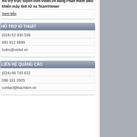
Hỗ trợ trực tuyến trên violet.vn bằng Phần mềm điều
khiển máy tính từ xa TeamViewer
Xem tiếp
HỖ TRỢ KĨ THUẬT
(024) 62 930 536
091 912 4899
hotro@violet.vn
LIÊN HỆ QUẢNG CÁO
(024) 66 745 632
096 181 2005
contact@bachkim.vn