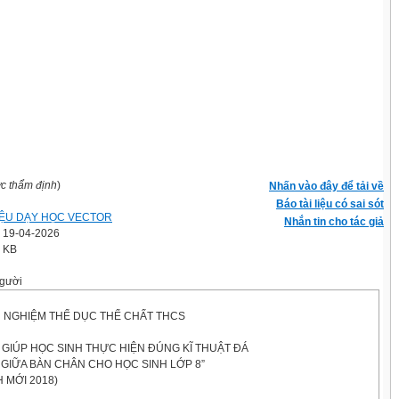
ợc thẩm định
)
Nhấn vào đây để tải về
Báo tài liệu có sai sót
LIỆU DẠY HỌC VECTOR
Nhắn tin cho tác giả
' 19-04-2026
5 KB
gười
H NGHIỆM THỂ DỤC THỂ CHẤT THCS
GIÚP HỌC SINH THỰC HIỆN ĐÚNG KĨ THUẬT ĐÁ
GIỮA BÀN CHÂN CHO HỌC SINH LỚP 8”
 MỚI 2018)