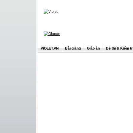
ViOLET.VN
Bài giảng
Giáo án
Đề thi & Kiểm t