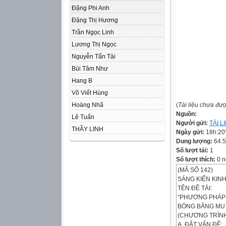
Đặng Phi Anh
Đặng Thị Hương
Trần Ngọc Linh
Lương Thị Ngọc
Nguyễn Tấn Tài
Bùi Tâm Như
Hang B
Võ Viết Hùng
Hoàng Nhã
(
Tài liệu chưa đư
Nguồn:
Lê Tuấn
Người gửi:
TÀI 
THẦY LINH
Ngày gửi:
18h:20
Dung lượng:
64.
Số lượt tải:
1
Số lượt thích:
0 n
(MÃ SỐ 142)
SÁNG KIẾN KIN
TÊN ĐỀ TÀI:
“PHƯƠNG PHÁP 
BÓNG BẰNG MU 
(CHƯƠNG TRÌNH
A. ĐẶT VẤN ĐỀ: