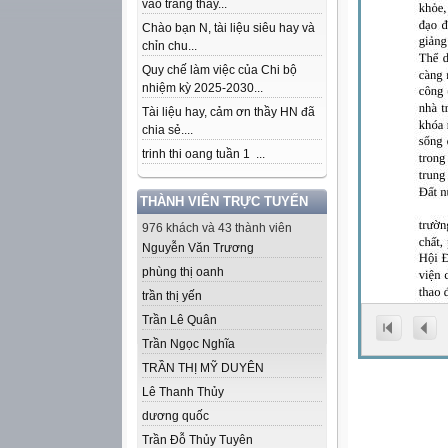
vào trang thầy...
Chào bạn N, tài liệu siêu hay và
chỉn chu...
Quy chế làm việc của Chi bộ
nhiệm kỳ 2025-2030...
Tài liệu hay, cảm ơn thầy HN đã
chia sẻ....
trinh thi oang tuần 1 ...
THÀNH VIÊN TRỰC TUYẾN
976 khách và 43 thành viên
Nguyễn Văn Trương
phùng thị oanh
trần thị yến
Trần Lê Quân
Trần Ngọc Nghĩa
TRẦN THỊ MỸ DUYÊN
Lê Thanh Thủy
dương quốc
Trần Đỗ Thủy Tuyên