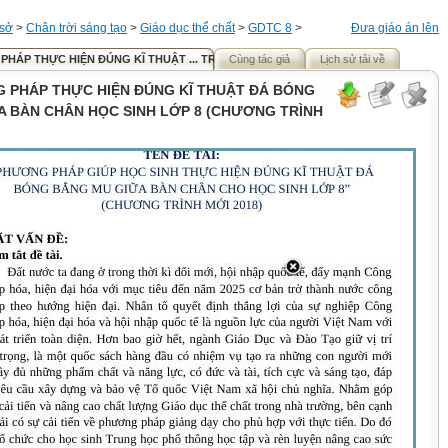
 sở
>
Chân trời sáng tạo
>
Giáo dục thể chất
>
GDTC 8
>
Đưa giáo án lên
HÁP THỰC HIỆN ĐÚNG KĨ THUẬT ... TRÌNH MỚI 2018)
Cùng tác giả
Lịch sử tải về
 PHÁP THỰC HIỆN ĐÚNG KĨ THUẬT ĐÁ BÓNG
A BÀN CHÂN HỌC SINH LỚP 8 (CHƯƠNG TRÌNH