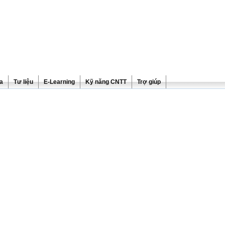
ra
Tư liệu
E-Learning
Kỹ năng CNTT
Trợ giúp