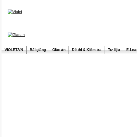
ViOLET.VN
Bài giảng
Giáo án
Đề thi & Kiểm tra
Tư liệu
E-Lea