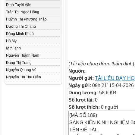
Đinh Tuyết Vân
Trần Thị Ngọc Hằng
Huỳnh Thị Phương Thảo
Dương Thị Chang
Đặng Minh Khuê
Hà My
lý thị anh
Nguyên Thành Nam
Đang Thị Trang
(
Tài liệu chưa được thẩm định
)
Nguyễn Quang Vũ
Nguồn:
Nguyễn Thị Thu Hiên
Người gửi:
TÀI LIỆU DẠY H
Ngày gửi:
09h:21' 15-04-2026
Dung lượng:
58.6 KB
Số lượt tải:
0
Số lượt thích:
0 người
(MÃ SỐ 189)
SÁNG KIẾN KINH NGHIỆM 
TÊN ĐỀ TÀI: