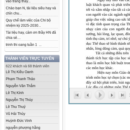
vào trang thầy...
Chào bạn N, tài liệu siêu hay và
chỉn chu...
Quy chế làm việc của Chi bộ
nhiệm kỳ 2025-2030...
Tài liệu hay, cảm ơn thầy HN đã
chia sẻ....
trinh thi oang tuần 1 ...
THÀNH VIÊN TRỰC TUYẾN
622 khách và 68 thành viên
Lê Thị Kiều Oanh
Phạm Thanh Thảo
Nguyễn Văn Thắm
Lê Thị Kính
Nguyễn Thị Thúy
Lê Thu Thuỷ
Vũ Hải Thủy
Huỳnh Đức Vinh
nguyễn phượng hằng