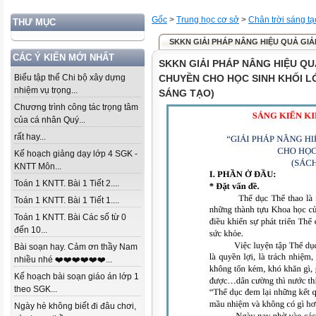
Gốc
>
Trung học cơ sở
>
Chân trời sáng tạ
THƯ MỤC
SKKN GIẢI PHÁP NÂNG HIỆU QUẢ GIẢN
CÁC Ý KIẾN MỚI NHẤT
SKKN GIẢI PHÁP NÂNG HIỆU Q
Biểu tập thể Chi bộ xây dựng
CHUYỀN CHO HỌC SINH KHỐI LỚ
nhiệm vụ trọng...
SÁNG TẠO)
Chương trình công tác trọng tâm
của cá nhân Quý...
rất hay...
Kế hoạch giảng dạy lớp 4 SGK -
KNTT Môn...
Toán 1 KNTT. Bài 1 Tiết 2....
Toán 1 KNTT. Bài 1 Tiết 1....
Toán 1 KNTT. Bài Các số từ 0
đến 10...
Bài soạn hay. Cảm ơn thầy Nam
nhiều nhé ❤️❤️❤️❤️❤️❤️...
Kế hoạch bài soạn giáo án lớp 1
theo SGK...
Ngày hè không biết đi đâu chơi,