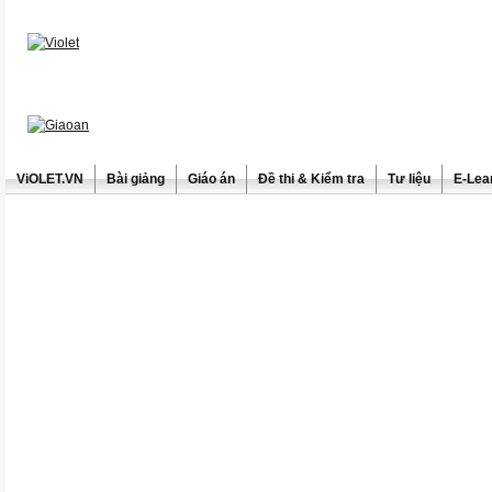
ViOLET.VN
Bài giảng
Giáo án
Đề thi & Kiểm tra
Tư liệu
E-Lea