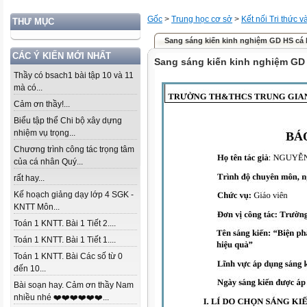
Gốc
>
Trung học cơ sở
>
Kết nối Tri thức 
THƯ MỤC
Sang sáng kiến kinh nghiệm GD HS cá b
CÁC Ý KIẾN MỚI NHẤT
Sang sáng kiến kinh nghiệm GD 
Thầy có bsach1 bài tập 10 và 11
mà có...
Cảm ơn thầy!...
Biểu tập thể Chi bộ xây dựng
nhiệm vụ trọng...
Chương trình công tác trọng tâm
của cá nhân Quý...
rất hay...
Kế hoạch giảng dạy lớp 4 SGK -
KNTT Môn...
Toán 1 KNTT. Bài 1 Tiết 2....
Toán 1 KNTT. Bài 1 Tiết 1....
Toán 1 KNTT. Bài Các số từ 0
đến 10...
Bài soạn hay. Cảm ơn thầy Nam
nhiều nhé ❤️❤️❤️❤️❤️❤️...