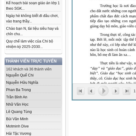
Kế hoạch bài soạn giáo án lớp 1
theo SGK...
Ngày hè không biết đi đâu chơi,
vào trang thầy...
Chào bạn N, tài liệu siêu hay và
chỉn chu...
Quy chế làm việc của Chi bộ
nhiệm kỳ 2025-2030...
THÀNH VIÊN TRỰC TUYẾN
162 khách và 36 thành viên
Nguyễn Quế Chi
Nguyễn Hữu Nghĩa
Phan Ba Trong
1
Trần Bình An
Nhữ Văn Học
Lê Quang Tùng
Bùi Văn Minh
Motminh Dive
Hải Tặc Vương