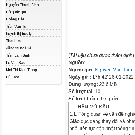
Nguyễn Thanh Bình
Đỗ quốc qui
Hoàng Hải
Trần Văn Tú
huỳnh thị trúc ly
Thanh Mai
đặng thị hoài lê
(
Tài liệu chưa được thẩm định
)
Trần Lam Bình
Nguồn:
Lê Văn Bảo
Người gửi:
Nguyễn Văn Tam
Mai Thi Kieu Trang
Ngày gửi:
17h:42' 26-01-2022
Bùi Hoa
Dung lượng:
23.6 MB
Số lượt tải:
10
Số lượt thích:
0 người
1. PHẦN MỞ ĐẦU
1.1. Tổng quan về vấn đề nghi
Giáo dục đang thay đổi và phát
phải liên tục cập nhật thông t