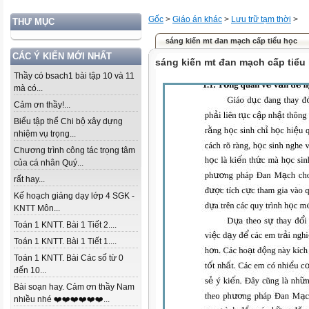
Gốc
>
Giáo án khác
>
Lưu trữ tạm thời
>
THƯ MỤC
sáng kiến mt đan mạch cấp tiểu học
CÁC Ý KIẾN MỚI NHẤT
sáng kiến mt đan mạch cấp tiểu
Thầy có bsach1 bài tập 10 và 11
mà có...
Cảm ơn thầy!...
Biểu tập thể Chi bộ xây dựng
nhiệm vụ trọng...
Chương trình công tác trọng tâm
của cá nhân Quý...
rất hay...
Kế hoạch giảng dạy lớp 4 SGK -
KNTT Môn...
Toán 1 KNTT. Bài 1 Tiết 2....
Toán 1 KNTT. Bài 1 Tiết 1....
Toán 1 KNTT. Bài Các số từ 0
đến 10...
Bài soạn hay. Cảm ơn thầy Nam
nhiều nhé ❤️❤️❤️❤️❤️❤️...