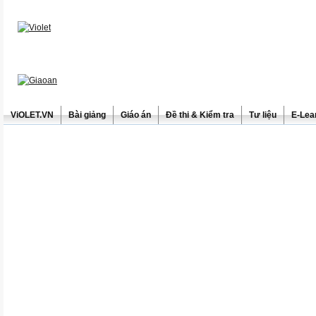
ViOLET.VN
Bài giảng
Giáo án
Đề thi & Kiểm tra
Tư liệu
E-Lea