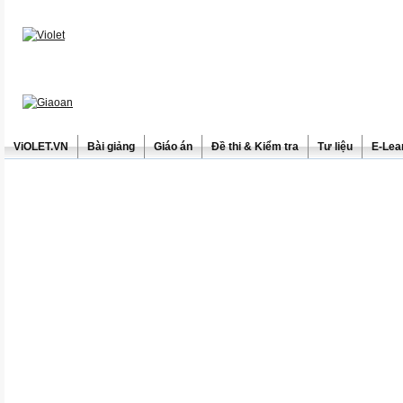
ViOLET.VN
Bài giảng
Giáo án
Đề thi & Kiểm tra
Tư liệu
E-Lea