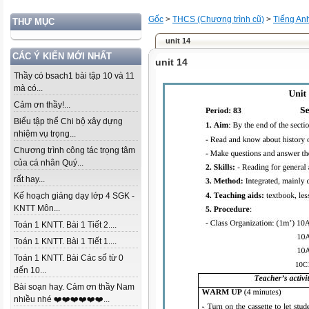
Gốc
>
THCS (Chương trình cũ)
>
Tiếng An
THƯ MỤC
unit 14
CÁC Ý KIẾN MỚI NHẤT
unit 14
Thầy có bsach1 bài tập 10 và 11
mà có...
Cảm ơn thầy!...
Biểu tập thể Chi bộ xây dựng
nhiệm vụ trọng...
Chương trình công tác trọng tâm
của cá nhân Quý...
rất hay...
Kế hoạch giảng dạy lớp 4 SGK -
KNTT Môn...
Toán 1 KNTT. Bài 1 Tiết 2....
Toán 1 KNTT. Bài 1 Tiết 1....
Toán 1 KNTT. Bài Các số từ 0
đến 10...
Bài soạn hay. Cảm ơn thầy Nam
nhiều nhé ❤️❤️❤️❤️❤️❤️...