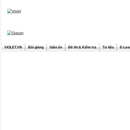
ViOLET.VN
Bài giảng
Giáo án
Đề thi & Kiểm tra
Tư liệu
E-Lea