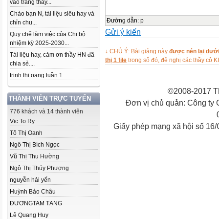
vào trang thầy...
Chào bạn N, tài liệu siêu hay và
Đường dẫn
:
p
chỉn chu...
Gửi ý kiến
Quy chế làm việc của Chi bộ
nhiệm kỳ 2025-2030...
↓ CHÚ Ý: Bài giảng này
được nén lại dưới
Tài liệu hay, cảm ơn thầy HN đã
thị 1 file
trong số đó, đề nghị các thầy 
chia sẻ....
trinh thi oang tuần 1 ...
©2008-2017 Th
THÀNH VIÊN TRỰC TUYẾN
Đơn vị chủ quản: Công ty
776 khách và 14 thành viên
Vic To Ry
Giấy phép mạng xã hội số 16
Tô Thị Oanh
Ngô Thị Bích Ngọc
Vũ Thị Thu Hường
Ngô Thị Thúy Phượng
nguyễn hải yến
Huỳnh Bảo Châu
ĐƯƠNGTAM TẠNG
Lê Quang Huy