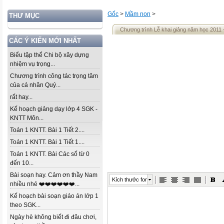
Gốc
>
Mầm non
>
THƯ MỤC
Chương trình Lễ khai giảng năm học 2011 
CÁC Ý KIẾN MỚI NHẤT
Biểu tập thể Chi bộ xây dựng
nhiệm vụ trọng...
Chương trình công tác trọng tâm
của cá nhân Quý...
rất hay...
Kế hoạch giảng dạy lớp 4 SGK -
KNTT Môn...
Toán 1 KNTT. Bài 1 Tiết 2....
Toán 1 KNTT. Bài 1 Tiết 1....
Toán 1 KNTT. Bài Các số từ 0
đến 10...
Bài soạn hay. Cảm ơn thầy Nam
Kích thước font
nhiều nhé ❤️❤️❤️❤️❤️❤️...
Kế hoạch bài soạn giáo án lớp 1
theo SGK...
Ngày hè không biết đi đâu chơi,