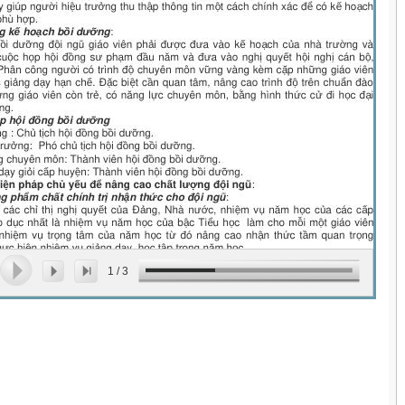
1
/
3