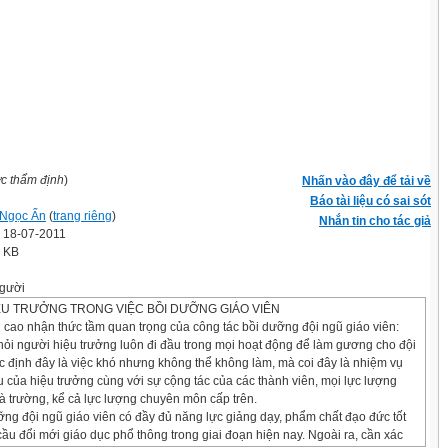
ợc thẩm định
)
Nhấn vào đây để tải về
Báo tài liệu có sai sót
Ngọc Ẩn
(
trang riêng
)
Nhắn tin cho tác giả
' 18-07-2011
5 KB
gười
IỆU TRƯỞNG TRONG VIỆC BỒI DƯỠNG GIÁO VIÊN
g cao nhận thức tầm quan trọng của công tác bồi dưỡng đội ngũ giáo viên:
hỏi người hiệu trưởng luôn đi đầu trong mọi hoạt động để làm gương cho đội
c định đây là việc khó nhưng không thể không làm, mà coi đây là nhiệm vụ
u của hiệu trưởng cùng với sự cộng tác của các thành viên, mọi lực lượng
hà trường, kể cả lực lượng chuyên môn cấp trên.
ng đội ngũ giáo viên có đầy đủ năng lực giảng dạy, phẩm chất đạo đức tốt
ầu đổi mới giáo dục phổ thông trong giai đoạn hiện nay. Ngoài ra, cần xác