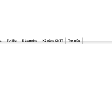
ra
Tư liệu
E-Learning
Kỹ năng CNTT
Trợ giúp