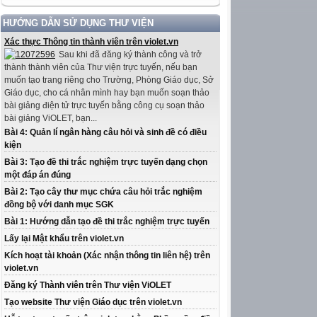
HƯỚNG DẪN SỬ DỤNG THƯ VIỆN
Xác thực Thông tin thành viên trên violet.vn
Sau khi đã đăng ký thành công và trở
thành thành viên của Thư viện trực tuyến, nếu bạn
muốn tạo trang riêng cho Trường, Phòng Giáo dục, Sở
Giáo dục, cho cá nhân mình hay bạn muốn soạn thảo
bài giảng điện tử trực tuyến bằng công cụ soạn thảo
bài giảng ViOLET, bạn...
Bài 4: Quản lí ngân hàng câu hỏi và sinh đề có điều
kiện
Bài 3: Tạo đề thi trắc nghiệm trực tuyến dạng chọn
một đáp án đúng
Bài 2: Tạo cây thư mục chứa câu hỏi trắc nghiệm
đồng bộ với danh mục SGK
Bài 1: Hướng dẫn tạo đề thi trắc nghiệm trực tuyến
Lấy lại Mật khẩu trên violet.vn
Kích hoạt tài khoản (Xác nhận thông tin liên hệ) trên
violet.vn
Đăng ký Thành viên trên Thư viện ViOLET
Tạo website Thư viện Giáo dục trên violet.vn