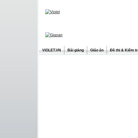
ViOLET.VN
Bài giảng
Giáo án
Đề thi & Kiểm t