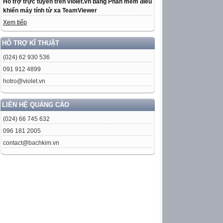
Hỗ trợ trực tuyến trên violet.vn bằng Phần mềm điều
khiển máy tính từ xa TeamViewer
Xem tiếp
HỖ TRỢ KĨ THUẬT
(024) 62 930 536
091 912 4899
hotro@violet.vn
LIÊN HỆ QUẢNG CÁO
(024) 66 745 632
096 181 2005
contact@bachkim.vn