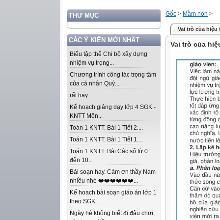
Gốc
>
Mầm non
>
THƯ MỤC
Vai trò của hiệu
CÁC Ý KIẾN MỚI NHẤT
Vai trò của hi
Biểu tập thể Chi bộ xây dựng
nhiệm vụ trọng...
Chương trình công tác trọng tâm
của cá nhân Quý...
rất hay...
Kế hoạch giảng dạy lớp 4 SGK -
KNTT Môn...
Toán 1 KNTT. Bài 1 Tiết 2....
Toán 1 KNTT. Bài 1 Tiết 1....
Toán 1 KNTT. Bài Các số từ 0
đến 10...
Bài soạn hay. Cảm ơn thầy Nam
nhiều nhé ❤️❤️❤️❤️❤️❤️...
Kế hoạch bài soạn giáo án lớp 1
theo SGK...
Ngày hè không biết đi đâu chơi,