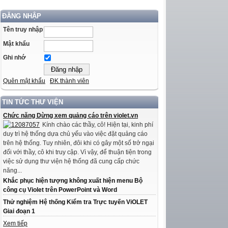
ĐĂNG NHẬP
Tên truy nhập
Mật khẩu
Ghi nhớ
Quên mật khẩu
ĐK thành viên
TIN TỨC THƯ VIỆN
Chức năng Dừng xem quảng cáo trên violet.vn
Kính chào các thầy, cô! Hiện tại, kinh phí
duy trì hệ thống dựa chủ yếu vào việc đặt quảng cáo
trên hệ thống. Tuy nhiên, đôi khi có gây một số trở ngại
đối với thầy, cô khi truy cập. Vì vậy, để thuận tiện trong
việc sử dụng thư viện hệ thống đã cung cấp chức
năng...
Khắc phục hiện tượng không xuất hiện menu Bộ
công cụ Violet trên PowerPoint và Word
Thử nghiệm Hệ thống Kiểm tra Trực tuyến ViOLET
Giai đoạn 1
Xem tiếp