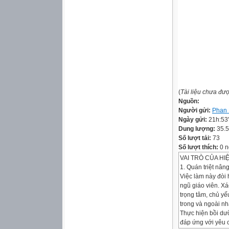
(
Tài liệu chưa đư
Nguồn:
Người gửi:
Phan 
Ngày gửi:
21h:53
Dung lượng:
35.
Số lượt tải:
73
Số lượt thích:
0 n
VAI TRÒ CỦA H
1. Quán triệt nân
Việc làm này đòi 
ngũ giáo viên. Xá
trọng tâm, chủ yế
trong và ngoài n
Thực hiện bồi dưỡ
đáp ứng với yêu c