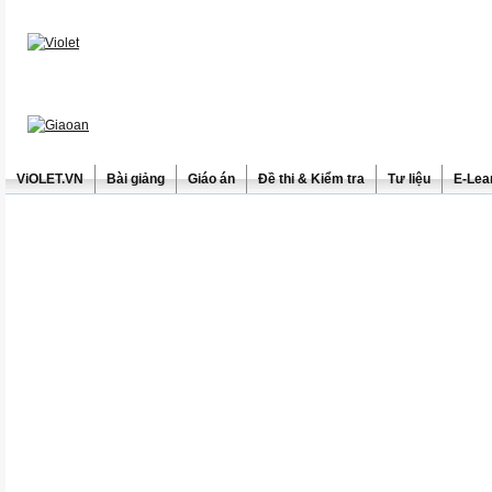
ViOLET.VN
Bài giảng
Giáo án
Đề thi & Kiểm tra
Tư liệu
E-Lea