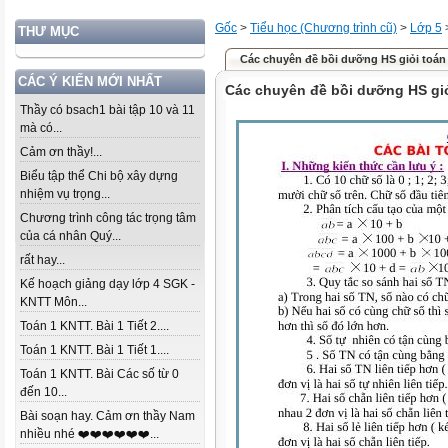
Gốc
>
Tiểu học (Chương trình cũ)
>
Lớp 5
THƯ MỤC
Các chuyên đề bồi dưỡng HS giỏi toán
CÁC Ý KIẾN MỚI NHẤT
Các chuyên đề bồi dưỡng HS giỏ
Thầy có bsach1 bài tập 10 và 11
mà có...
Cảm ơn thầy!...
Biểu tập thể Chi bộ xây dựng
nhiệm vụ trọng...
Chương trình công tác trọng tâm
của cá nhân Quý...
rất hay...
Kế hoạch giảng dạy lớp 4 SGK -
KNTT Môn...
Toán 1 KNTT. Bài 1 Tiết 2....
Toán 1 KNTT. Bài 1 Tiết 1....
Toán 1 KNTT. Bài Các số từ 0
đến 10...
Bài soạn hay. Cảm ơn thầy Nam
nhiều nhé ❤️❤️❤️❤️❤️❤️...