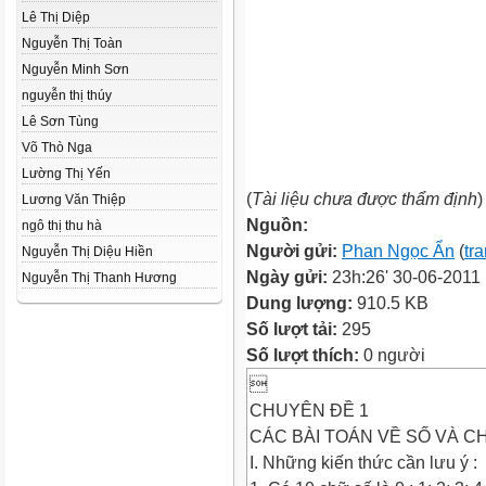
Lê Thị Diệp
Nguyễn Thị Toàn
Nguyễn Minh Sơn
nguyễn thị thúy
Lê Sơn Tùng
Võ Thò Nga
Lường Thị Yến
(
Tài liệu chưa được thẩm định
)
Lương Văn Thiệp
Nguồn:
ngô thị thu hà
Người gửi:
Phan Ngọc Ẩn
(
tr
Nguyễn Thị Diệu Hiền
Ngày gửi:
23h:26' 30-06-2011
Nguyễn Thị Thanh Hương
Dung lượng:
910.5 KB
Số lượt tải:
295
Số lượt thích:
0 người

CHUYÊN ĐỀ 1
CÁC BÀI TOÁN VỀ SỐ VÀ C
I. Những kiến thức cần lưu ý :