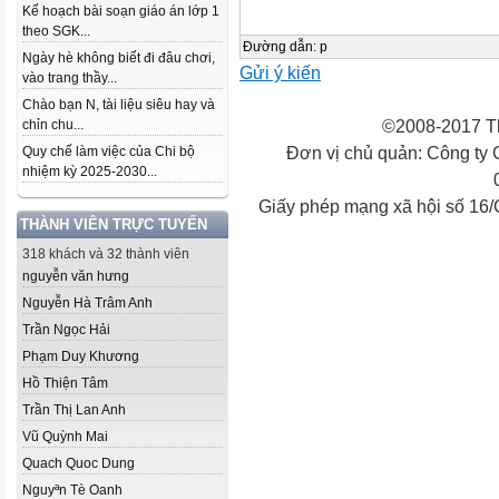
Kế hoạch bài soạn giáo án lớp 1
theo SGK...
Đường dẫn
:
p
Ngày hè không biết đi đâu chơi,
Gửi ý kiến
vào trang thầy...
Chào bạn N, tài liệu siêu hay và
©2008-2017 Th
chỉn chu...
Đơn vị chủ quản: Công ty
Quy chế làm việc của Chi bộ
nhiệm kỳ 2025-2030...
Giấy phép mạng xã hội số 16
THÀNH VIÊN TRỰC TUYẾN
318 khách và 32 thành viên
nguyễn văn hưng
Nguyễn Hà Trâm Anh
Trần Ngọc Hải
Phạm Duy Khương
Hồ Thiện Tâm
Trần Thị Lan Anh
Vũ Quỳnh Mai
Quach Quoc Dung
Nguyªn Tè Oanh