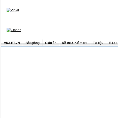
ViOLET.VN
Bài giảng
Giáo án
Đề thi & Kiểm tra
Tư liệu
E-Lea