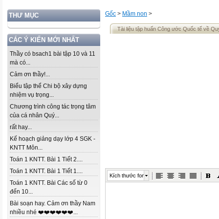
Gốc
>
Mầm non
>
THƯ MỤC
Tài liệu tập huấn Công ước Quốc tế về Qu
CÁC Ý KIẾN MỚI NHẤT
Thầy có bsach1 bài tập 10 và 11
mà có...
Cảm ơn thầy!...
Biểu tập thể Chi bộ xây dựng
nhiệm vụ trọng...
Chương trình công tác trọng tâm
của cá nhân Quý...
rất hay...
Kế hoạch giảng dạy lớp 4 SGK -
KNTT Môn...
Toán 1 KNTT. Bài 1 Tiết 2....
Toán 1 KNTT. Bài 1 Tiết 1....
Kích thước font
Toán 1 KNTT. Bài Các số từ 0
đến 10...
Bài soạn hay. Cảm ơn thầy Nam
nhiều nhé ❤️❤️❤️❤️❤️❤️...