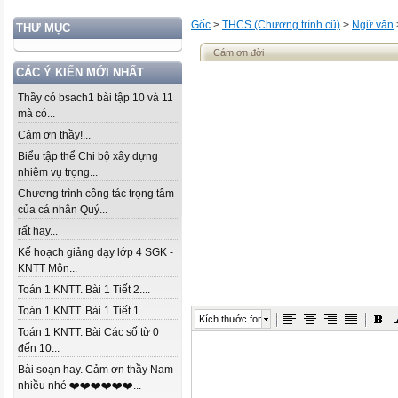
Gốc
>
THCS (Chương trình cũ)
>
Ngữ văn
THƯ MỤC
Cám ơn đời
CÁC Ý KIẾN MỚI NHẤT
Thầy có bsach1 bài tập 10 và 11
mà có...
Cảm ơn thầy!...
Biểu tập thể Chi bộ xây dựng
nhiệm vụ trọng...
Chương trình công tác trọng tâm
của cá nhân Quý...
rất hay...
Kế hoạch giảng dạy lớp 4 SGK -
KNTT Môn...
Toán 1 KNTT. Bài 1 Tiết 2....
Toán 1 KNTT. Bài 1 Tiết 1....
Kích thước font
Toán 1 KNTT. Bài Các số từ 0
đến 10...
Bài soạn hay. Cảm ơn thầy Nam
nhiều nhé ❤️❤️❤️❤️❤️❤️...