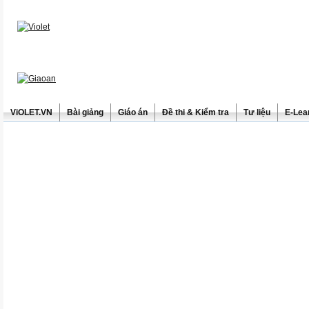
ViOLET.VN
Bài giảng
Giáo án
Đề thi & Kiểm tra
Tư liệu
E-Lea