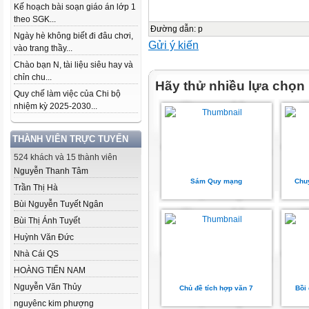
Kế hoạch bài soạn giáo án lớp 1
theo SGK...
Đường dẫn
:
p
Ngày hè không biết đi đâu chơi,
Gửi ý kiến
vào trang thầy...
Chào bạn N, tài liệu siêu hay và
chỉn chu...
Hãy thử nhiều lựa chọn
Quy chế làm việc của Chi bộ
nhiệm kỳ 2025-2030...
THÀNH VIÊN TRỰC TUYẾN
524 khách và 15 thành viên
Nguyễn Thanh Tâm
Sám Quy mạng
Chu
Trần Thị Hà
Bùi Nguyễn Tuyết Ngân
Bùi Thị Ánh Tuyết
Huỳnh Văn Đức
Nhà Cái QS
HOÀNG TIẾN NAM
Nguyễn Văn Thủy
Chủ đề tích hợp văn 7
Bồi
nguyênc kim phượng