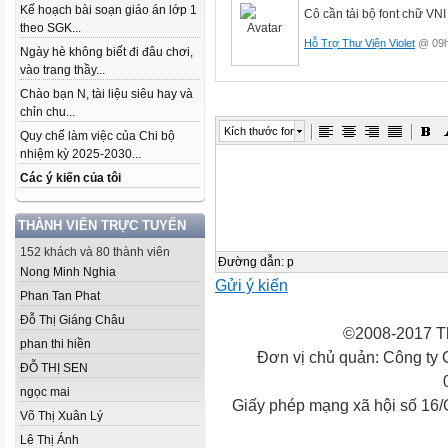
Kế hoạch bài soạn giáo án lớp 1
Cô cần tải bộ font chữ VNI
theo SGK...
Hỗ Trợ Thư Viện Violet
@ 09h
Ngày hè không biết đi đâu chơi,
vào trang thầy...
Chào bạn N, tài liệu siêu hay và
chỉn chu...
Kích thước font
Quy chế làm việc của Chi bộ
nhiệm kỳ 2025-2030...
Các ý kiến của tôi
THÀNH VIÊN TRỰC TUYẾN
152 khách và 80 thành viên
Đường dẫn
:
p
Nong Minh Nghia
Gửi ý kiến
Phan Tan Phat
Đỗ Thị Giáng Châu
©2008-2017 Th
phan thi hiền
Đơn vị chủ quản: Công ty
ĐỖ THỊ SEN
ngọc mai
Giấy phép mạng xã hội số 16
Võ Thị Xuân Lý
Lê Thị Ánh