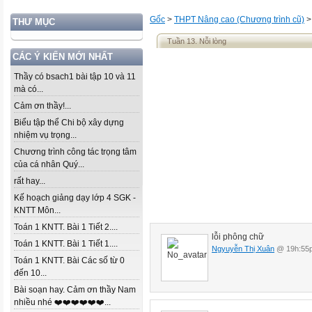
Gốc
>
THPT Nâng cao (Chương trình cũ)
THƯ MỤC
Tuần 13. Nỗi lòng
CÁC Ý KIẾN MỚI NHẤT
Thầy có bsach1 bài tập 10 và 11
mà có...
Cảm ơn thầy!...
Biểu tập thể Chi bộ xây dựng
nhiệm vụ trọng...
Chương trình công tác trọng tâm
của cá nhân Quý...
rất hay...
Kế hoạch giảng dạy lớp 4 SGK -
KNTT Môn...
Toán 1 KNTT. Bài 1 Tiết 2....
lỗi phông chữ
Toán 1 KNTT. Bài 1 Tiết 1....
Ngyuyễn Thị Xuân
@ 19h:55p
Toán 1 KNTT. Bài Các số từ 0
đến 10...
Bài soạn hay. Cảm ơn thầy Nam
nhiều nhé ❤️❤️❤️❤️❤️❤️...