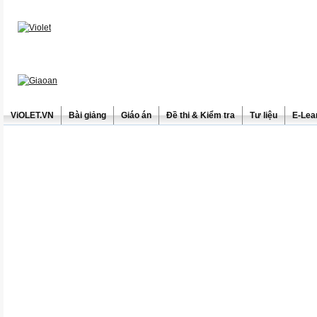
ViOLET.VN
Bài giảng
Giáo án
Đề thi & Kiểm tra
Tư liệu
E-Lea