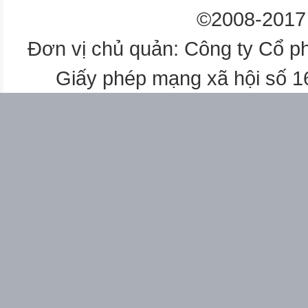
+ Không có luận điểm bài văn 
©2008-2017 
hồn.
=> Trong văn nghị luận việc h
Đơn vị chủ quản: Công ty Cổ p
luận điểm là quan trọng nhất

Giấy phép mạng xã hội số 
Hoạt động của GV và HS
Nội dung cần đạt

+ HS: Trả lời