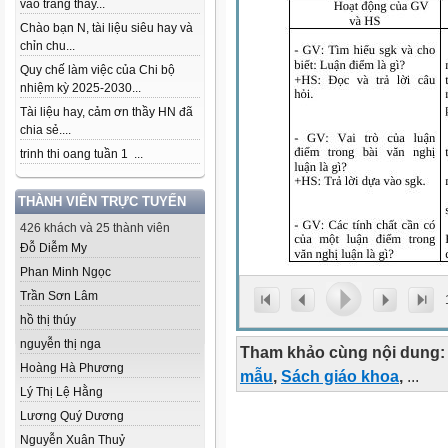
vào trang thầy...
Chào bạn N, tài liệu siêu hay và
chỉn chu...
Quy chế làm việc của Chi bộ
nhiệm kỳ 2025-2030...
Tài liệu hay, cảm ơn thầy HN đã
chia sẻ....
trinh thi oang tuần 1 ...
THÀNH VIÊN TRỰC TUYẾN
426 khách và 25 thành viên
Đỗ Diễm My
Phan Minh Ngọc
Trần Sơn Lâm
hồ thị thúy
nguyễn thị nga
Tham khảo cùng nội dung:
Hoàng Hà Phương
mẫu
,
Sách giáo khoa
,
...
Lý Thị Lệ Hằng
Lương Quý Dương
Nguyễn Xuân Thuỷ