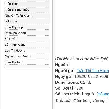
Trần Trinh
Trần Thị Thu Thảo
Nguyễn Tuấn Khanh
lê thị huê
Trần Thị Diệp
Phạm phúc hậu
đào uyên
Lê Thành Công
Lưu Thị Hường
Nguyển Tấn Dương
(
Tài liệu chưa được thẩm định
)
Trần Thị Tâm
Nguồn:
Người gửi:
Trần Thị Thu Hươ
Ngày gửi:
10h:20' 03-12-2009
Dung lượng:
8.2 KB
Số lượt tải:
730
Số lượt thích:
1 người (
Hòang
Bài: Luận điểm trong văn nghị 