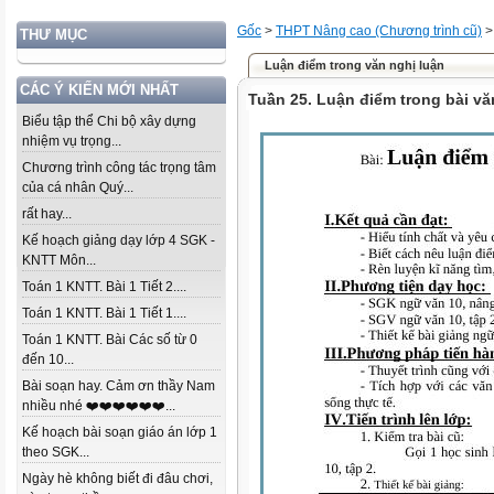
Gốc
>
THPT Nâng cao (Chương trình cũ)
THƯ MỤC
Luận điểm trong văn nghị luận
CÁC Ý KIẾN MỚI NHẤT
Tuần 25. Luận điểm trong bài vă
Biểu tập thể Chi bộ xây dựng
nhiệm vụ trọng...
Chương trình công tác trọng tâm
của cá nhân Quý...
rất hay...
Kế hoạch giảng dạy lớp 4 SGK -
KNTT Môn...
Toán 1 KNTT. Bài 1 Tiết 2....
Toán 1 KNTT. Bài 1 Tiết 1....
Toán 1 KNTT. Bài Các số từ 0
đến 10...
Bài soạn hay. Cảm ơn thầy Nam
nhiều nhé ❤️❤️❤️❤️❤️❤️...
Kế hoạch bài soạn giáo án lớp 1
theo SGK...
Ngày hè không biết đi đâu chơi,