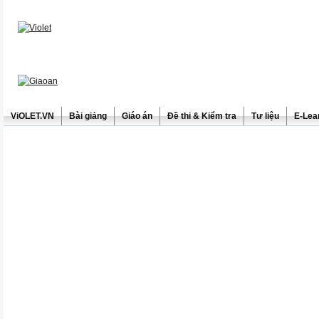
ViOLET.VN
Bài giảng
Giáo án
Đề thi & Kiểm tra
Tư liệu
E-Lea