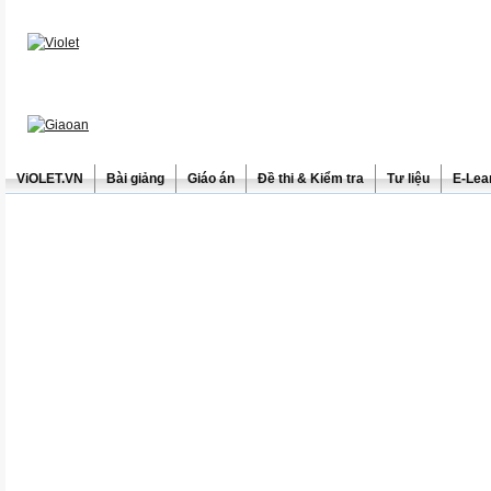
ViOLET.VN
Bài giảng
Giáo án
Đề thi & Kiểm tra
Tư liệu
E-Lea