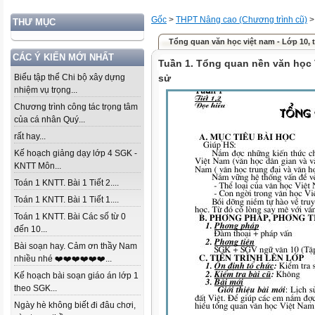
Gốc
>
THPT Nâng cao (Chương trình cũ)
THƯ MỤC
Tổng quan văn học việt nam - Lớp 10, ti
CÁC Ý KIẾN MỚI NHẤT
Tuần 1. Tổng quan nền văn học V
Biểu tập thể Chi bộ xây dựng
sử
nhiệm vụ trọng...
Chương trình công tác trọng tâm
của cá nhân Quý...
rất hay...
Kế hoạch giảng dạy lớp 4 SGK -
KNTT Môn...
Toán 1 KNTT. Bài 1 Tiết 2....
Toán 1 KNTT. Bài 1 Tiết 1....
Toán 1 KNTT. Bài Các số từ 0
đến 10...
Bài soạn hay. Cảm ơn thầy Nam
nhiều nhé ❤️❤️❤️❤️❤️❤️...
Kế hoạch bài soạn giáo án lớp 1
theo SGK...
Ngày hè không biết đi đâu chơi,