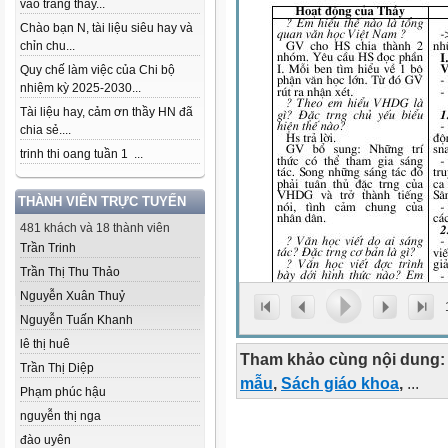
vào trang thầy...
Chào bạn N, tài liệu siêu hay và
chỉn chu...
Quy chế làm việc của Chi bộ
nhiệm kỳ 2025-2030...
Tài liệu hay, cảm ơn thầy HN đã
chia sẻ....
trinh thi oang tuần 1 ...
THÀNH VIÊN TRỰC TUYẾN
481 khách và 18 thành viên
Trần Trinh
Trần Thị Thu Thảo
Nguyễn Xuân Thuỷ
Nguyễn Tuấn Khanh
lê thị huê
Tham khảo cùng nội dung:
Trần Thị Diệp
mẫu
,
Sách giáo khoa
,
...
Phạm phúc hậu
nguyễn thị nga
đào uyên