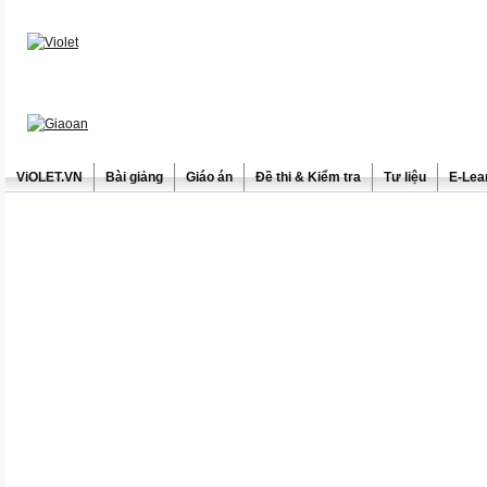
ViOLET.VN
Bài giảng
Giáo án
Đề thi & Kiểm tra
Tư liệu
E-Lea