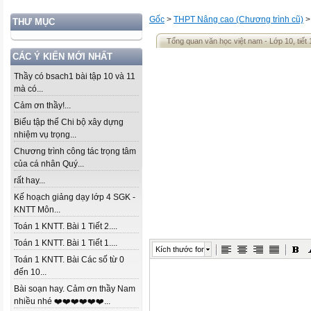
Gốc
>
THPT Nâng cao (Chương trình cũ)
THƯ MỤC
Tổng quan văn học việt nam - Lớp 10, tiết 
CÁC Ý KIẾN MỚI NHẤT
Thầy có bsach1 bài tập 10 và 11
mà có...
Cảm ơn thầy!...
Biểu tập thể Chi bộ xây dựng
nhiệm vụ trọng...
Chương trình công tác trọng tâm
của cá nhân Quý...
rất hay...
Kế hoạch giảng dạy lớp 4 SGK -
KNTT Môn...
Toán 1 KNTT. Bài 1 Tiết 2....
Toán 1 KNTT. Bài 1 Tiết 1....
Kích thước font
Toán 1 KNTT. Bài Các số từ 0
đến 10...
Bài soạn hay. Cảm ơn thầy Nam
nhiều nhé ❤️❤️❤️❤️❤️❤️...