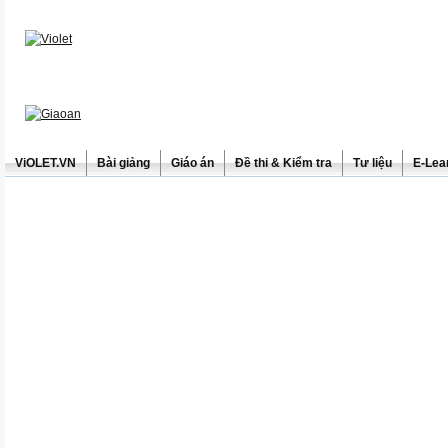
ViOLET.VN
Bài giảng
Giáo án
Đề thi & Kiểm tra
Tư liệu
E-Lea