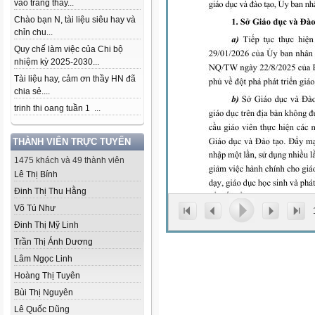
vào trang thầy...
Chào bạn N, tài liệu siêu hay và
chỉn chu...
Quy chế làm việc của Chi bộ
nhiệm kỳ 2025-2030...
Tài liệu hay, cảm ơn thầy HN đã
chia sẻ....
trinh thi oang tuần 1 ...
THÀNH VIÊN TRỰC TUYẾN
1475 khách và 49 thành viên
Lê Thị Bính
Đinh Thị Thu Hằng
Võ Tú Như
Đinh Thị Mỹ Linh
Trần Thị Ánh Dương
Lâm Ngọc Linh
Hoàng Thị Tuyên
Bùi Thị Nguyên
Lê Quốc Dũng