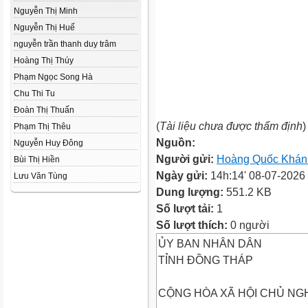
Nguyễn Thị Minh
Nguyễn Thị Huế
nguyễn trần thanh duy trâm
Hoàng Thị Thúy
Phạm Ngọc Song Hà
Chu Thi Tu
Đoàn Thị Thuấn
(
Tài liệu chưa được thẩm định
)
Phạm Thị Thêu
Nguồn:
Nguyễn Huy Đông
Người gửi:
Hoàng Quốc Khán
Bùi Thị Hiền
Ngày gửi:
14h:14' 08-07-2026
Lưu Văn Tùng
Dung lượng:
551.2 KB
Số lượt tải:
1
Số lượt thích:
0 người
ỦY BAN NHÂN DÂN
TỈNH ĐỒNG THÁP
CỘNG HÒA XÃ HỘI CHỦ NGH