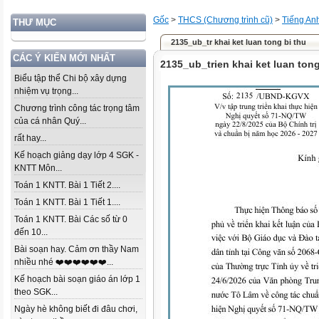
Gốc
>
THCS (Chương trình cũ)
>
Tiếng An
THƯ MỤC
2135_ub_tr khai ket luan tong bi thu
CÁC Ý KIẾN MỚI NHẤT
2135_ub_trien khai ket luan tong
Biểu tập thể Chi bộ xây dựng
nhiệm vụ trọng...
Chương trình công tác trọng tâm
của cá nhân Quý...
rất hay...
Kế hoạch giảng dạy lớp 4 SGK -
KNTT Môn...
Toán 1 KNTT. Bài 1 Tiết 2....
Toán 1 KNTT. Bài 1 Tiết 1....
Toán 1 KNTT. Bài Các số từ 0
đến 10...
Bài soạn hay. Cảm ơn thầy Nam
nhiều nhé ❤️❤️❤️❤️❤️❤️...
Kế hoạch bài soạn giáo án lớp 1
theo SGK...
Ngày hè không biết đi đâu chơi,