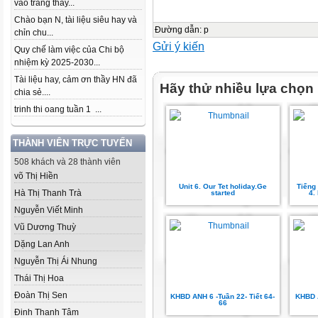
vào trang thầy...
Chào bạn N, tài liệu siêu hay và
Đường dẫn
:
p
chỉn chu...
Gửi ý kiến
Quy chế làm việc của Chi bộ
nhiệm kỳ 2025-2030...
Tài liệu hay, cảm ơn thầy HN đã
Hãy thử nhiều lựa chọn
chia sẻ....
trinh thi oang tuần 1 ...
THÀNH VIÊN TRỰC TUYẾN
508 khách và 28 thành viên
võ Thị Hiền
Unit 6. Our Tet holiday.Ge
Tiếng
Hà Thị Thanh Trà
started
4.
Nguyễn Viết Minh
Vũ Dương Thuỳ
Dặng Lan Anh
Nguyễn Thị Ái Nhung
Thái Thị Hoa
Đoàn Thị Sen
KHBD ANH 6 -Tuần 22- Tiết 64-
KHBD A
66
Đinh Thanh Tâm