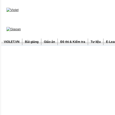
ViOLET.VN
Bài giảng
Giáo án
Đề thi & Kiểm tra
Tư liệu
E-Lea