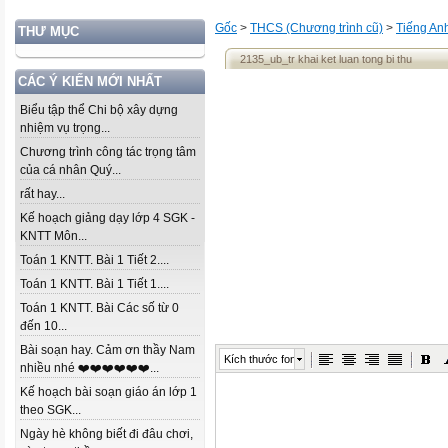
Gốc
>
THCS (Chương trình cũ)
>
Tiếng An
THƯ MỤC
2135_ub_tr khai ket luan tong bi thu
CÁC Ý KIẾN MỚI NHẤT
Biểu tập thể Chi bộ xây dựng
nhiệm vụ trọng...
Chương trình công tác trọng tâm
của cá nhân Quý...
rất hay...
Kế hoạch giảng dạy lớp 4 SGK -
KNTT Môn...
Toán 1 KNTT. Bài 1 Tiết 2....
Toán 1 KNTT. Bài 1 Tiết 1....
Toán 1 KNTT. Bài Các số từ 0
đến 10...
Bài soạn hay. Cảm ơn thầy Nam
Kích thước font
nhiều nhé ❤️❤️❤️❤️❤️❤️...
Kế hoạch bài soạn giáo án lớp 1
theo SGK...
Ngày hè không biết đi đâu chơi,