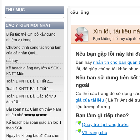
THƯ MỤC
cầu lông
CÁC Ý KIẾN MỚI NHẤT
Xin lỗi, tài liệu 
Biểu tập thể Chi bộ xây dựng
Bạn không thể truy cập để x
nhiệm vụ trọng...
Chương trình công tác trọng tâm
của cá nhân Quý...
Nếu bạn gặp lỗi này khi đ
rất hay...
Bạn hãy
nhắn tin cho ban quản t
Kế hoạch giảng dạy lớp 4 SGK -
lỗi, để giúp chúng tôi khắc phục 
KNTT Môn...
Nếu bạn sử dụng liên kết
Toán 1 KNTT. Bài 1 Tiết 2....
ngoài
Toán 1 KNTT. Bài 1 Tiết 1....
Có thể các trang đó sử dụng các
Toán 1 KNTT. Bài Các số từ 0
giả của tài liệu
( Lê Trị An) để trự
đến 10...
liệu tương đương.
Bài soạn hay. Cảm ơn thầy Nam
Bạn làm gì tiếp theo?
nhiều nhé ❤️❤️❤️❤️❤️❤️...
Kế hoạch bài soạn giáo án lớp 1
Quay trở lại trang trước
theo SGK...
Về trang chủ
Ngày hè không biết đi đâu chơi,