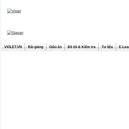
ViOLET.VN
Bài giảng
Giáo án
Đề thi & Kiểm tra
Tư liệu
E-Lea