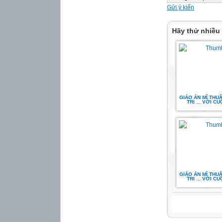
Gửi ý kiến
Hãy thử nhiều
GIÁO ÁN MĨ THUẬ
TRI ... VỚI C
GIÁO ÁN MĨ THUẬ
TRI ... VỚI C