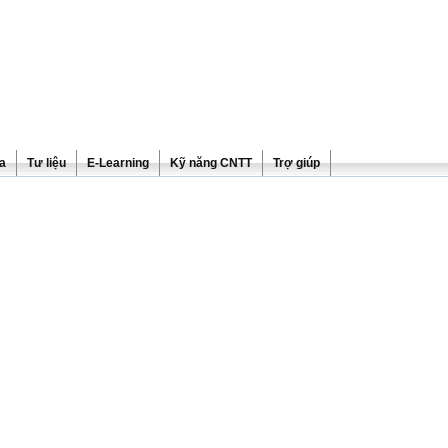
ra
Tư liệu
E-Learning
Kỹ năng CNTT
Trợ giúp