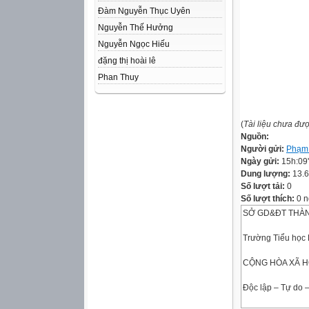
Đàm Nguyễn Thục Uyên
Nguyễn Thế Hưởng
Nguyễn Ngọc Hiếu
đặng thị hoài lê
Phan Thuy
(
Tài liệu chưa đư
Nguồn:
Người gửi:
Phạm 
Ngày gửi:
15h:09
Dung lượng:
13.
Số lượt tải:
0
Số lượt thích:
0 n
SỞ GD&ĐT THÀ
Trường Tiểu học 
CỘNG HÒA XÃ H
Độc lập – Tự do 