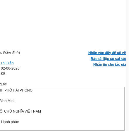
ợc thẩm định
)
Nhấn vào đây để tải về
Báo tài liệu có sai sót
Thị Biên
Nhắn tin cho tác giả
' 02-06-2026
6 KB
gười
NH PHỐ HẢI PHÒNG
Bình Minh
ỘI CHỦ NGHĨA VIỆT NAM
– Hạnh phúc