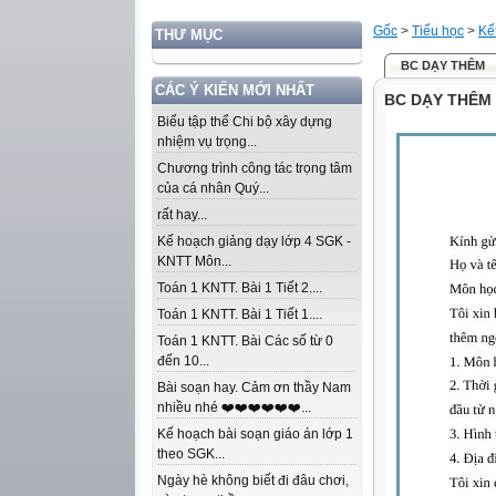
Gốc
>
Tiểu học
>
Kế
THƯ MỤC
BC DẠY THÊM
CÁC Ý KIẾN MỚI NHẤT
BC DẠY THÊM
Biểu tập thể Chi bộ xây dựng
nhiệm vụ trọng...
Chương trình công tác trọng tâm
của cá nhân Quý...
rất hay...
Kế hoạch giảng dạy lớp 4 SGK -
KNTT Môn...
Toán 1 KNTT. Bài 1 Tiết 2....
Toán 1 KNTT. Bài 1 Tiết 1....
Toán 1 KNTT. Bài Các số từ 0
đến 10...
Bài soạn hay. Cảm ơn thầy Nam
nhiều nhé ❤️❤️❤️❤️❤️❤️...
Kế hoạch bài soạn giáo án lớp 1
theo SGK...
Ngày hè không biết đi đâu chơi,