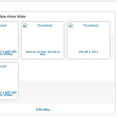
 lựa chọn khác
T 4 (KẾT NỐI
Giáo án cả năm. kết nối tri
Chủ đề 1, tiết 1
UỘC SỐNG)
thuc
T 4 (KẾT NỐI
UỘC SỐNG)
Còn nữa...