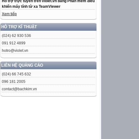
Hỗ trợ trực tuyến trên violet.vn bằng Phần mềm điều
khiển máy tính từ xa TeamViewer
Xem tiếp
HỖ TRỢ KĨ THUẬT
(024) 62 930 536
091 912 4899
hotro@violet.vn
LIÊN HỆ QUẢNG CÁO
(024) 66 745 632
096 181 2005
contact@bachkim.vn