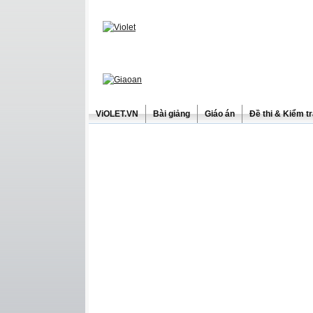
ViOLET.VN
Bài giảng
Giáo án
Đề thi & Kiểm t