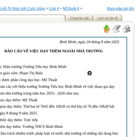
t nối Tri thức với Cuộc sống
>
Lớp 4
>
Mĩ thuật 4
>
Đưa giáo án lên
Cùng tác giả
Lịch sử tải về