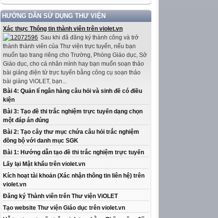
HƯỚNG DẪN SỬ DỤNG THƯ VIỆN
Xác thực Thông tin thành viên trên violet.vn
Sau khi đã đăng ký thành công và trở
thành thành viên của Thư viện trực tuyến, nếu bạn
muốn tạo trang riêng cho Trường, Phòng Giáo dục, Sở
Giáo dục, cho cá nhân mình hay bạn muốn soạn thảo
bài giảng điện tử trực tuyến bằng công cụ soạn thảo
bài giảng ViOLET, bạn...
Bài 4: Quản lí ngân hàng câu hỏi và sinh đề có điều
kiện
Bài 3: Tạo đề thi trắc nghiệm trực tuyến dạng chọn
một đáp án đúng
Bài 2: Tạo cây thư mục chứa câu hỏi trắc nghiệm
đồng bộ với danh mục SGK
Bài 1: Hướng dẫn tạo đề thi trắc nghiệm trực tuyến
Lấy lại Mật khẩu trên violet.vn
Kích hoạt tài khoản (Xác nhận thông tin liên hệ) trên
violet.vn
Đăng ký Thành viên trên Thư viện ViOLET
Tạo website Thư viện Giáo dục trên violet.vn