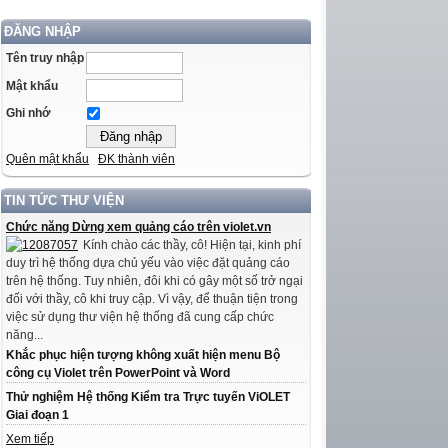
ĐĂNG NHẬP
Tên truy nhập
Mật khẩu
Ghi nhớ
Quên mật khẩu
ĐK thành viên
TIN TỨC THƯ VIỆN
Chức năng Dừng xem quảng cáo trên violet.vn
Kính chào các thầy, cô! Hiện tại, kinh phí
duy trì hệ thống dựa chủ yếu vào việc đặt quảng cáo
trên hệ thống. Tuy nhiên, đôi khi có gây một số trở ngại
đối với thầy, cô khi truy cập. Vì vậy, để thuận tiện trong
việc sử dụng thư viện hệ thống đã cung cấp chức
năng...
Khắc phục hiện tượng không xuất hiện menu Bộ
công cụ Violet trên PowerPoint và Word
Thử nghiệm Hệ thống Kiểm tra Trực tuyến ViOLET
Giai đoạn 1
Xem tiếp