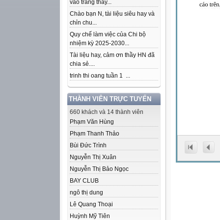
vào trang thầy...
Chào bạn N, tài liệu siêu hay và
chỉn chu...
Quy chế làm việc của Chi bộ
nhiệm kỳ 2025-2030...
Tài liệu hay, cảm ơn thầy HN đã
chia sẻ....
trinh thi oang tuần 1 ...
THÀNH VIÊN TRỰC TUYẾN
660 khách và 14 thành viên
Phạm Văn Hùng
Phạm Thanh Thảo
Bùi Đức Trình
Nguyễn Thị Xuân
Nguyễn Thị Bảo Ngọc
BAY CLUB
ngô thị dung
Lê Quang Thoại
Huỳnh Mỹ Tiên