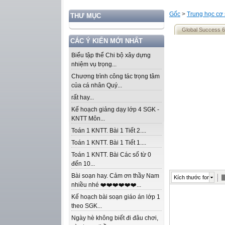
Gốc
>
Trung học cơ
THƯ MỤC
Global Success 6
CÁC Ý KIẾN MỚI NHẤT
Biểu tập thể Chi bộ xây dựng
nhiệm vụ trọng...
Chương trình công tác trọng tâm
của cá nhân Quý...
rất hay...
Kế hoạch giảng dạy lớp 4 SGK -
KNTT Môn...
Toán 1 KNTT. Bài 1 Tiết 2....
Toán 1 KNTT. Bài 1 Tiết 1....
Toán 1 KNTT. Bài Các số từ 0
đến 10...
Bài soạn hay. Cảm ơn thầy Nam
Kích thước font
nhiều nhé ❤️❤️❤️❤️❤️❤️...
Kế hoạch bài soạn giáo án lớp 1
theo SGK...
Ngày hè không biết đi đâu chơi,