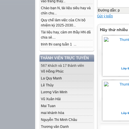
vào trang thầy...
Chào bạn N, tài liệu siêu hay và
Đường dẫn
:
p
chỉn chu...
Gửi ý kiến
Quy chế làm việc của Chi bộ
nhiệm kỳ 2025-2030...
Hãy thử nhiều
Tài liệu hay, cảm ơn thầy HN đã
chia sẻ....
trinh thi oang tuần 1 ...
THÀNH VIÊN TRỰC TUYẾN
567 khách và 17 thành viên
Lớp 6
Võ Hồng Phúc
La Quy Manh
Lê Thủy
Lương Văn Minh
Vũ Xuân Hải
Mai Tuan
mai khánh hòa
Lớp 6
Nguyễn Thi Minh Châu
Trương văn Danh