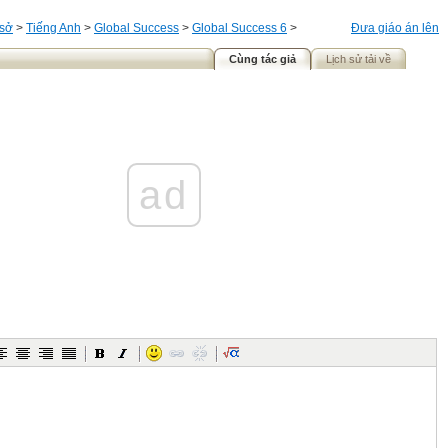
 sở
>
Tiếng Anh
>
Global Success
>
Global Success 6
>
Đưa giáo án lên
Cùng tác giả
Lịch sử tải về
ad