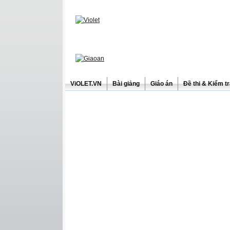
ViOLET.VN
Bài giảng
Giáo án
Đề thi & Kiểm t