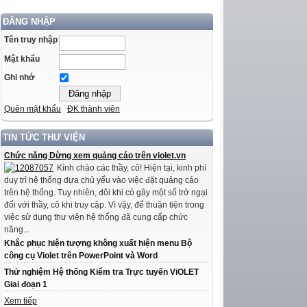
ĐĂNG NHẬP
Tên truy nhập
Mật khẩu
Ghi nhớ
Quên mật khẩu
ĐK thành viên
TIN TỨC THƯ VIỆN
Chức năng Dừng xem quảng cáo trên violet.vn
Kính chào các thầy, cô! Hiện tại, kinh phí
duy trì hệ thống dựa chủ yếu vào việc đặt quảng cáo
trên hệ thống. Tuy nhiên, đôi khi có gây một số trở ngại
đối với thầy, cô khi truy cập. Vì vậy, để thuận tiện trong
việc sử dụng thư viện hệ thống đã cung cấp chức
năng...
Khắc phục hiện tượng không xuất hiện menu Bộ
công cụ Violet trên PowerPoint và Word
Thử nghiệm Hệ thống Kiểm tra Trực tuyến ViOLET
Giai đoạn 1
Xem tiếp