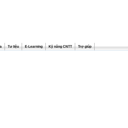
ra
Tư liệu
E-Learning
Kỹ năng CNTT
Trợ giúp