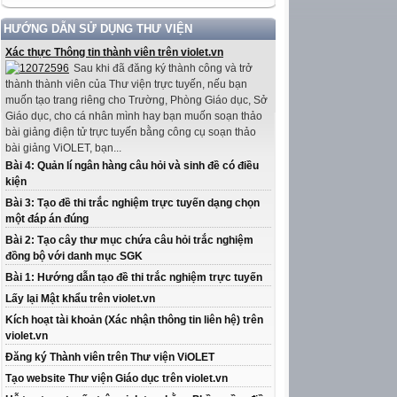
HƯỚNG DẪN SỬ DỤNG THƯ VIỆN
Xác thực Thông tin thành viên trên violet.vn
Sau khi đã đăng ký thành công và trở
thành thành viên của Thư viện trực tuyến, nếu bạn
muốn tạo trang riêng cho Trường, Phòng Giáo dục, Sở
Giáo dục, cho cá nhân mình hay bạn muốn soạn thảo
bài giảng điện tử trực tuyến bằng công cụ soạn thảo
bài giảng ViOLET, bạn...
Bài 4: Quản lí ngân hàng câu hỏi và sinh đề có điều
kiện
Bài 3: Tạo đề thi trắc nghiệm trực tuyến dạng chọn
một đáp án đúng
Bài 2: Tạo cây thư mục chứa câu hỏi trắc nghiệm
đồng bộ với danh mục SGK
Bài 1: Hướng dẫn tạo đề thi trắc nghiệm trực tuyến
Lấy lại Mật khẩu trên violet.vn
Kích hoạt tài khoản (Xác nhận thông tin liên hệ) trên
violet.vn
Đăng ký Thành viên trên Thư viện ViOLET
Tạo website Thư viện Giáo dục trên violet.vn