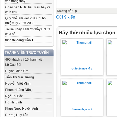
vào trang thầy...
Chào bạn N, tài liệu siêu hay và
Đường dẫn
:
p
chỉn chu...
Gửi ý kiến
Quy chế làm việc của Chi bộ
nhiệm kỳ 2025-2030...
Tài liệu hay, cảm ơn thầy HN đã
Hãy thử nhiều lựa chọn
chia sẻ....
trinh thi oang tuần 1 ...
THÀNH VIÊN TRỰC TUYẾN
495 khách và 15 thành viên
Lê Cao Bồi
Giáo án học kì 2
Huỳnh Minh Cơ
Trần Thị Mai Hương
Nguyễn Viết Minh
Phạm Hoàng Dũng
Ngô Thị Bắc
Hồ Thị Bình
Khưu Ngọc Huyền Anh
Giáo án học kì 2
Dương Huy Tần