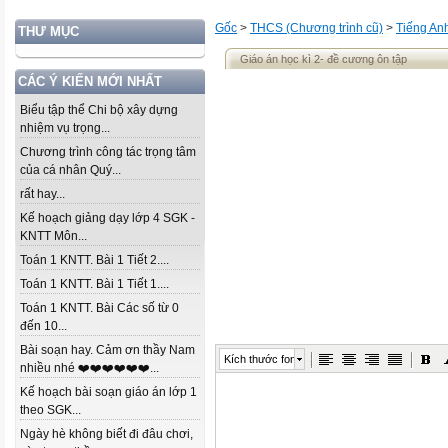
Gốc
>
THCS (Chương trình cũ)
>
Tiếng An
THƯ MỤC
Giáo án học kì 2- đề cương ôn tập
CÁC Ý KIẾN MỚI NHẤT
Biểu tập thể Chi bộ xây dựng
nhiệm vụ trọng...
Chương trình công tác trọng tâm
của cá nhân Quý...
rất hay...
Kế hoạch giảng dạy lớp 4 SGK -
KNTT Môn...
Toán 1 KNTT. Bài 1 Tiết 2....
Toán 1 KNTT. Bài 1 Tiết 1....
Toán 1 KNTT. Bài Các số từ 0
đến 10...
Bài soạn hay. Cảm ơn thầy Nam
Kích thước font
nhiều nhé ❤️❤️❤️❤️❤️❤️...
Kế hoạch bài soạn giáo án lớp 1
theo SGK...
Ngày hè không biết đi đâu chơi,