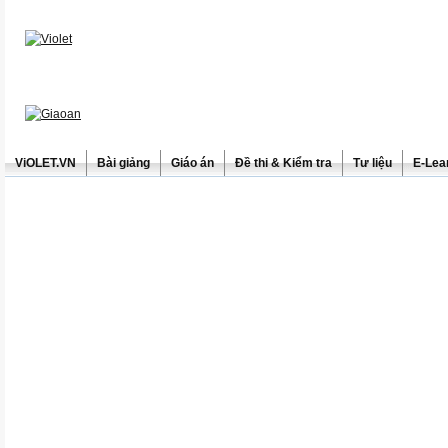
ViOLET.VN
Bài giảng
Giáo án
Đề thi & Kiểm tra
Tư liệu
E-Lea