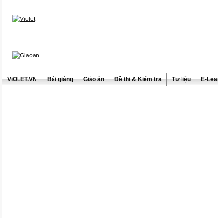
ViOLET.VN
Bài giảng
Giáo án
Đề thi & Kiểm tra
Tư liệu
E-Lea