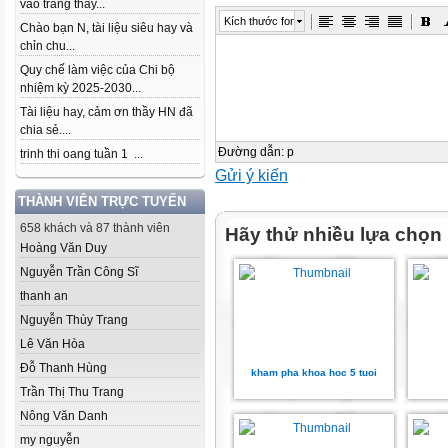
vào trang thầy...
Kích thước font
Chào bạn N, tài liệu siêu hay và
chỉn chu...
Quy chế làm việc của Chi bộ
nhiệm kỳ 2025-2030...
Tài liệu hay, cảm ơn thầy HN đã
chia sẻ....
Đường dẫn
:
p
trinh thi oang tuần 1 ...
Gửi ý kiến
THÀNH VIÊN TRỰC TUYẾN
658 khách và 87 thành viên
Hãy thử nhiều lựa chọn
Hoàng Văn Duy
Nguyễn Trần Công Sĩ
thanh an
Nguyễn Thùy Trang
Lê Văn Hòa
Đỗ Thanh Hùng
kham pha khoa hoc 5 tuoi
Trần Thị Thu Trang
Nông Văn Danh
my nguyễn