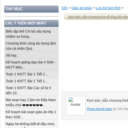
Gốc
>
Giáo án khác
>
Lưu trữ tạm thời
>
THƯ MỤC
Kịch bản, dẫn chương trình lễ tổng kết n
CÁC Ý KIẾN MỚI NHẤT
Biểu tập thể Chi bộ xây dựng
nhiệm vụ trọng...
Chương trình công tác trọng tâm
của cá nhân Quý...
rất hay...
Kế hoạch giảng dạy lớp 4 SGK -
KNTT Môn...
Toán 1 KNTT. Bài 1 Tiết 2....
Toán 1 KNTT. Bài 1 Tiết 1....
Toán 1 KNTT. Bài Các số từ 0
đến 10...
Bài soạn hay. Cảm ơn thầy Nam
Kịch bản, dẫn chương trìn
nhiều nhé ❤️❤️❤️❤️❤️❤️...
Phạm Huỳnh Nam
@ 10h:33p
Kế hoạch bài soạn giáo án lớp 1
theo SGK...
Ngày hè không biết đi đâu chơi,