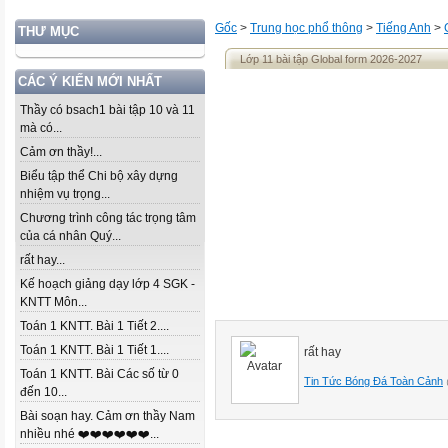
Gốc
>
Trung học phổ thông
>
Tiếng Anh
>
THƯ MỤC
Lớp 11 bài tập Global form 2026-2027
CÁC Ý KIẾN MỚI NHẤT
Thầy có bsach1 bài tập 10 và 11
mà có...
Cảm ơn thầy!...
Biểu tập thể Chi bộ xây dựng
nhiệm vụ trọng...
Chương trình công tác trọng tâm
của cá nhân Quý...
rất hay...
Kế hoạch giảng dạy lớp 4 SGK -
KNTT Môn...
Toán 1 KNTT. Bài 1 Tiết 2....
Toán 1 KNTT. Bài 1 Tiết 1....
rất hay
Toán 1 KNTT. Bài Các số từ 0
Tin Tức Bóng Đá Toàn Cảnh
đến 10...
Bài soạn hay. Cảm ơn thầy Nam
nhiều nhé ❤️❤️❤️❤️❤️❤️...