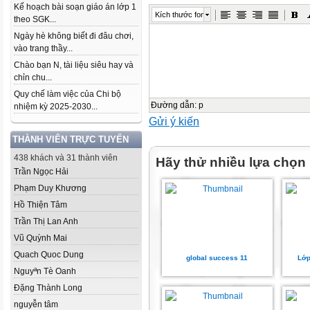
Kế hoạch bài soạn giáo án lớp 1
Kích thước font
theo SGK...
Ngày hè không biết đi đâu chơi,
vào trang thầy...
Chào bạn N, tài liệu siêu hay và
chỉn chu...
Quy chế làm việc của Chi bộ
Đường dẫn
:
p
nhiệm kỳ 2025-2030...
Gửi ý kiến
THÀNH VIÊN TRỰC TUYẾN
438 khách và 31 thành viên
Hãy thử nhiều lựa chọn
Trần Ngọc Hải
Phạm Duy Khương
Hồ Thiện Tâm
Trần Thị Lan Anh
Vũ Quỳnh Mai
Quach Quoc Dung
global success 11
Lớp
Nguyªn Tè Oanh
Đặng Thành Long
nguyễn tâm