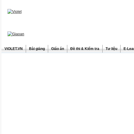
ViOLET.VN
Bài giảng
Giáo án
Đề thi & Kiểm tra
Tư liệu
E-Lea