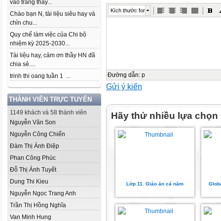
vào trang thầy...
Kích thước font
Chào bạn N, tài liệu siêu hay và
chỉn chu...
Quy chế làm việc của Chi bộ
nhiệm kỳ 2025-2030...
Tài liệu hay, cảm ơn thầy HN đã
chia sẻ....
Đường dẫn
:
p
trinh thi oang tuần 1 ...
Gửi ý kiến
THÀNH VIÊN TRỰC TUYẾN
1149 khách và 58 thành viên
Hãy thử nhiều lựa chọn
Nguyễn Văn Son
Nguyễn Công Chiến
Đàm Thị Ánh Điệp
Phan Công Phúc
Đỗ Thị Ánh Tuyết
Dung Thi Kieu
Lớp 11. Giáo án cả năm
Glob
Nguyễn Ngọc Trang Anh
Trần Thị Hồng Nghĩa
Van Minh Hung