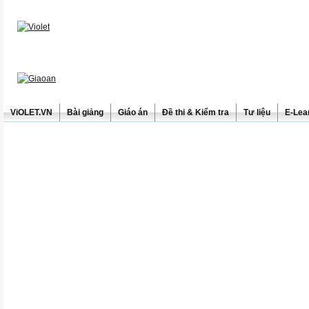
ViOLET.VN
Bài giảng
Giáo án
Đề thi & Kiểm tra
Tư liệu
E-Lea