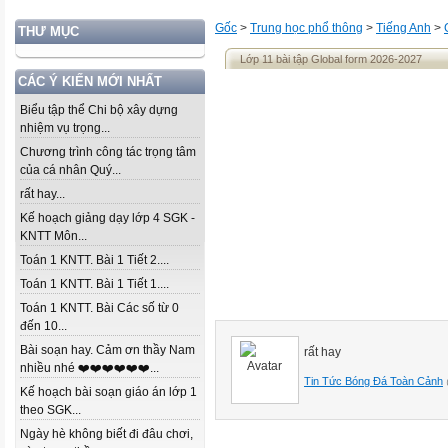
Gốc
>
Trung học phổ thông
>
Tiếng Anh
>
THƯ MỤC
Lớp 11 bài tập Global form 2026-2027
CÁC Ý KIẾN MỚI NHẤT
Biểu tập thể Chi bộ xây dựng
nhiệm vụ trọng...
Chương trình công tác trọng tâm
của cá nhân Quý...
rất hay...
Kế hoạch giảng dạy lớp 4 SGK -
KNTT Môn...
Toán 1 KNTT. Bài 1 Tiết 2....
Toán 1 KNTT. Bài 1 Tiết 1....
Toán 1 KNTT. Bài Các số từ 0
đến 10...
Bài soạn hay. Cảm ơn thầy Nam
rất hay
nhiều nhé ❤️❤️❤️❤️❤️❤️...
Tin Tức Bóng Đá Toàn Cảnh
Kế hoạch bài soạn giáo án lớp 1
theo SGK...
Ngày hè không biết đi đâu chơi,