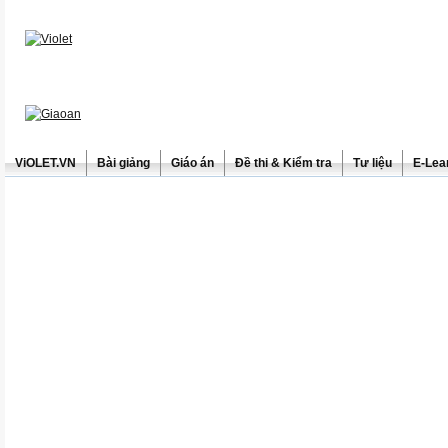
ViOLET.VN
Bài giảng
Giáo án
Đề thi & Kiểm tra
Tư liệu
E-Lea