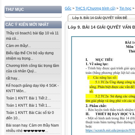
Gốc
>
THCS (Chương trình cũ)
>
Tin học
THƯ MỤC
Lớp 9. BÀI 14 GIẢI QUYẾT VẤN ĐỀ
CÁC Ý KIẾN MỚI NHẤT
Lớp 9. BÀI 14 GIẢI QUYẾT VẤN 
Thầy có bsach1 bài tập 10 và 11
mà có...
Cảm ơn thầy!...
Biểu tập thể Chi bộ xây dựng
nhiệm vụ trọng...
Chương trình công tác trọng tâm
của cá nhân Quý...
rất hay...
Kế hoạch giảng dạy lớp 4 SGK -
KNTT Môn...
Toán 1 KNTT. Bài 1 Tiết 2....
Toán 1 KNTT. Bài 1 Tiết 1....
Toán 1 KNTT. Bài Các số từ 0
đến 10...
Bài soạn hay. Cảm ơn thầy Nam
nhiều nhé ❤️❤️❤️❤️❤️❤️...