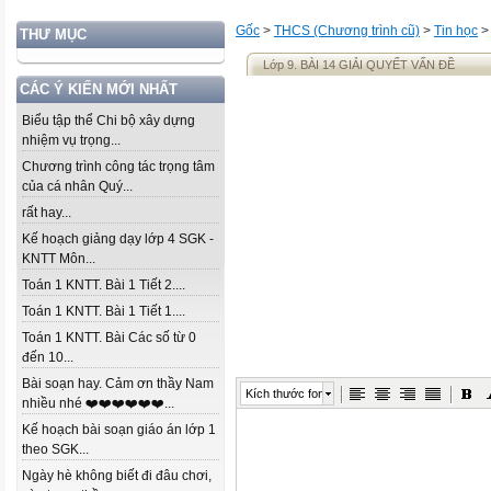
Gốc
>
THCS (Chương trình cũ)
>
Tin học
THƯ MỤC
Lớp 9. BÀI 14 GIẢI QUYẾT VẤN ĐỀ
CÁC Ý KIẾN MỚI NHẤT
Biểu tập thể Chi bộ xây dựng
nhiệm vụ trọng...
Chương trình công tác trọng tâm
của cá nhân Quý...
rất hay...
Kế hoạch giảng dạy lớp 4 SGK -
KNTT Môn...
Toán 1 KNTT. Bài 1 Tiết 2....
Toán 1 KNTT. Bài 1 Tiết 1....
Toán 1 KNTT. Bài Các số từ 0
đến 10...
Bài soạn hay. Cảm ơn thầy Nam
Kích thước font
nhiều nhé ❤️❤️❤️❤️❤️❤️...
Kế hoạch bài soạn giáo án lớp 1
theo SGK...
Ngày hè không biết đi đâu chơi,