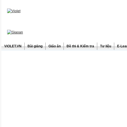
ViOLET.VN
Bài giảng
Giáo án
Đề thi & Kiểm tra
Tư liệu
E-Lea