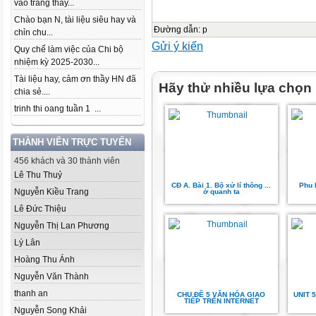
vào trang thầy...
Chào bạn N, tài liệu siêu hay và
Đường dẫn
:
p
chỉn chu...
Gửi ý kiến
Quy chế làm việc của Chi bộ
nhiệm kỳ 2025-2030...
Tài liệu hay, cảm ơn thầy HN đã
Hãy thử nhiều lựa chọn
chia sẻ....
trinh thi oang tuần 1 ...
THÀNH VIÊN TRỰC TUYẾN
456 khách và 30 thành viên
Lê Thu Thuỷ
CĐ A. Bài 1. Bộ xử lí thông ...
Phu l
Nguyễn Kiều Trang
ở quanh ta
Lê Đức Thiệu
Nguyễn Thị Lan Phương
Lý Lân
Hoàng Thu Ánh
Nguyễn Văn Thành
thanh an
CHU ĐỀ 5 VĂN HÓA GIAO
UNIT 
TIẾP TRÊN INTERNET
Nguyễn Song Khải