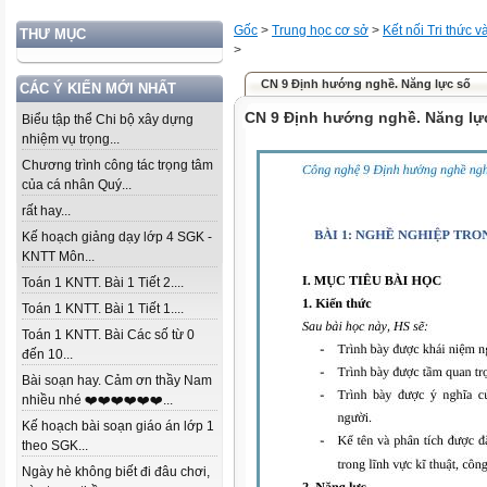
Gốc
>
Trung học cơ sở
>
Kết nối Tri thức 
THƯ MỤC
>
CN 9 Định hướng nghề. Năng lực số
CÁC Ý KIẾN MỚI NHẤT
CN 9 Định hướng nghề. Năng lự
Biểu tập thể Chi bộ xây dựng
nhiệm vụ trọng...
Chương trình công tác trọng tâm
của cá nhân Quý...
rất hay...
Kế hoạch giảng dạy lớp 4 SGK -
KNTT Môn...
Toán 1 KNTT. Bài 1 Tiết 2....
Toán 1 KNTT. Bài 1 Tiết 1....
Toán 1 KNTT. Bài Các số từ 0
đến 10...
Bài soạn hay. Cảm ơn thầy Nam
nhiều nhé ❤️❤️❤️❤️❤️❤️...
Kế hoạch bài soạn giáo án lớp 1
theo SGK...
Ngày hè không biết đi đâu chơi,