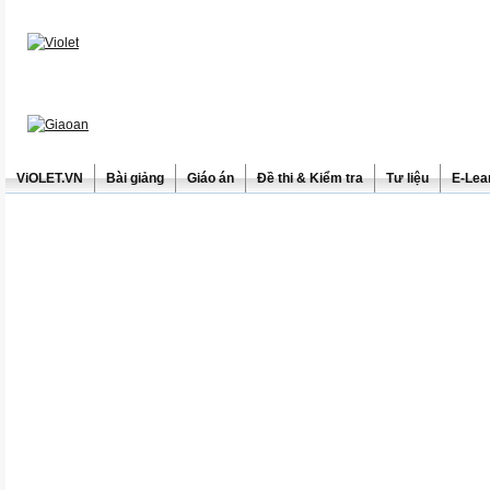
ViOLET.VN
Bài giảng
Giáo án
Đề thi & Kiểm tra
Tư liệu
E-Lea