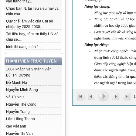
vào trang thầy...
Chào bạn N, tài liệu siêu hay và
chỉn chu...
Quy chế làm việc của Chi bộ
nhiệm kỳ 2025-2030...
Tài liệu hay, cảm ơn thầy HN đã
chia sẻ....
trinh thi oang tuần 1 ...
THÀNH VIÊN TRỰC TUYẾN
1004 khách và 9 thành viên
Bùi Thị Dương
Đỗ Mạnh Hà
Nguyễn Minh Sang
1
Võ Tú Như
Nguyễn Thế Công
Nguyễn Trang
Lâm Hồng Thanh
cao việt anh
Nguyễn Thị Vân