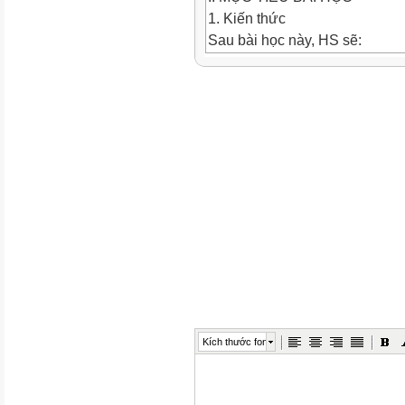
1. Kiến thức
Sau bài học này, HS sẽ:
-
Trình bày được khái niệm ngh
-
Trình bày được tầm quan trọng
hội.
-
Trình bày được ý nghĩa của v
người.
Kích thước font
-