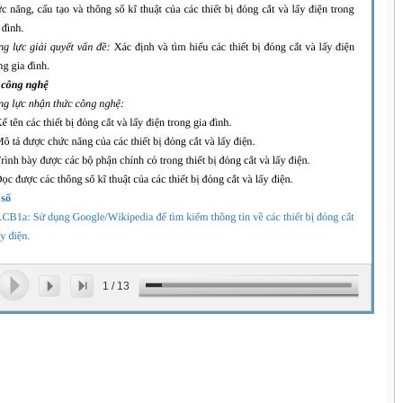
1
/
13