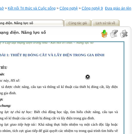
 sở
>
Kết nối Tri thức và Cuộc sống
>
Công nghệ
>
Công nghệ 9
Đưa giáo án lên
ng điện. Năng lực số
Cùng tác giả
Lịch sử tải về
mạng điện. Năng lực số