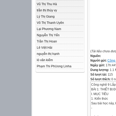
Vũ Thị Thu Hà
trần thị thúy vy
Lý Thị Giang
Võ Thị Thanh Uyên
Lại Phương Nam
Nguyễn Thị Yến
Trần Thị Hoan
Lê Việt Hải
(
Tài liệu chưa đư
nguyễn thị hạnh
Nguồn:
lò văn kiểm
Người gửi:
Công
Ngày gửi:
17h:44
Phạm Thi Ph­Uong Linha
Dung lượng:
1.1
Số lượt tải:
115
Số lượt thích:
0 n
Công nghệ 9 Lắp đ
BÀI 1: THIẾT B
I. MỤC TIÊU
1. Kiến thức
Sau bài học này, 
-