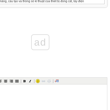
ăng, cấu tạo và thông số kĩ thuật của thiết bị đóng cắt, lấy điện
ự học: Biết chủ động học tập, tìm hiểu chức năng, cấu tạo và
của các thiết bị đóng cắt và lấy điện trong gia đình.
ad
ếp hợp tác: Khả năng thực hiện nhiệm vụ một cách độc lập hoặc
c giao tiếp để giải quyết các nhiệm vụ trong quá trình tìm hiểu về
 và thông số kĩ thuật của các thiết bị đóng cắt và lấy điện trong
t vấn đề: Xác định và tìm hiểu các thiết bị đóng cắt và lấy điện
ghệ