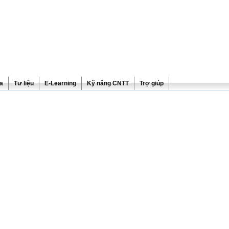
ra
Tư liệu
E-Learning
Kỹ năng CNTT
Trợ giúp