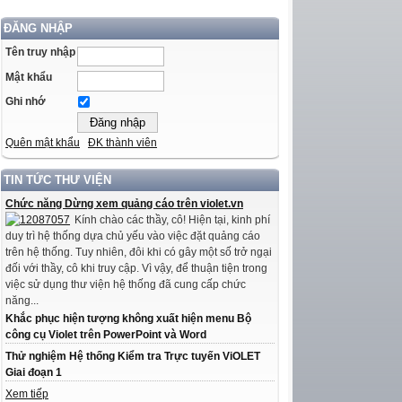
ĐĂNG NHẬP
Tên truy nhập
Mật khẩu
Ghi nhớ
Quên mật khẩu
ĐK thành viên
TIN TỨC THƯ VIỆN
Chức năng Dừng xem quảng cáo trên violet.vn
Kính chào các thầy, cô! Hiện tại, kinh phí
duy trì hệ thống dựa chủ yếu vào việc đặt quảng cáo
trên hệ thống. Tuy nhiên, đôi khi có gây một số trở ngại
đối với thầy, cô khi truy cập. Vì vậy, để thuận tiện trong
việc sử dụng thư viện hệ thống đã cung cấp chức
năng...
Khắc phục hiện tượng không xuất hiện menu Bộ
công cụ Violet trên PowerPoint và Word
Thử nghiệm Hệ thống Kiểm tra Trực tuyến ViOLET
Giai đoạn 1
Xem tiếp