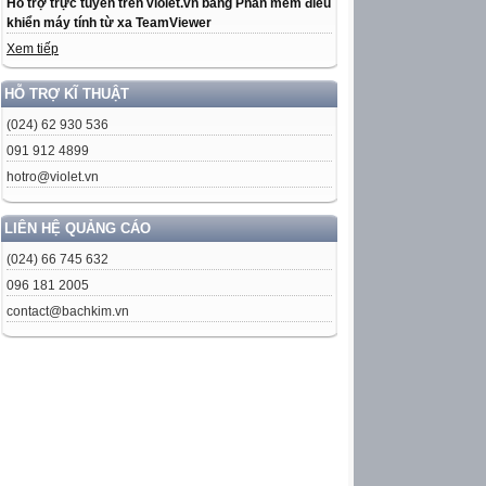
Hỗ trợ trực tuyến trên violet.vn bằng Phần mềm điều
khiển máy tính từ xa TeamViewer
Xem tiếp
HỖ TRỢ KĨ THUẬT
(024) 62 930 536
091 912 4899
hotro@violet.vn
LIÊN HỆ QUẢNG CÁO
(024) 66 745 632
096 181 2005
contact@bachkim.vn