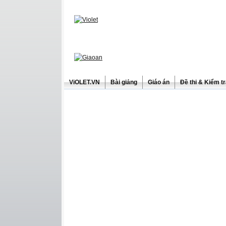
ViOLET.VN
Bài giảng
Giáo án
Đề thi & Kiểm t