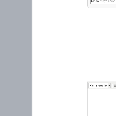
Mô tả được chức n
trong gia đình.
2. Năng lực
Năng lực chung:
-
Năng lực tự chủ t
thông số kĩ thuật 
-
Năng lực giao ti
theo nhóm, tích cự
chức năng, cấu tạo
gia đình.
-
Kích thước font
Năng lực giải quyế
trong gia đình.
Năng lực công n
-