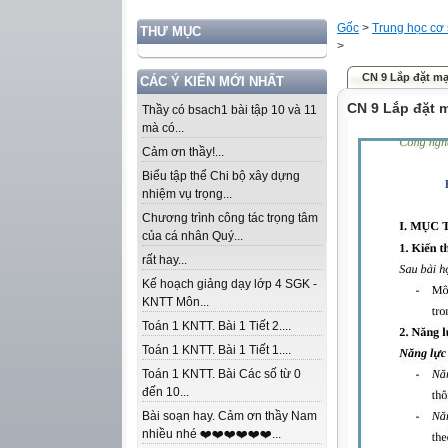
Gốc
>
Trung học cơ
THƯ MỤC
>
CN 9 Lắp đặt mạ
CÁC Ý KIẾN MỚI NHẤT
CN 9 Lắp đặt 
Thầy có bsach1 bài tập 10 và 11
mà có...
Cảm ơn thầy!...
Biểu tập thể Chi bộ xây dựng
nhiệm vụ trọng...
Chương trình công tác trọng tâm
của cá nhân Quý...
rất hay...
Kế hoạch giảng dạy lớp 4 SGK -
KNTT Môn...
Toán 1 KNTT. Bài 1 Tiết 2....
Toán 1 KNTT. Bài 1 Tiết 1....
Toán 1 KNTT. Bài Các số từ 0
đến 10...
Bài soạn hay. Cảm ơn thầy Nam
nhiều nhé ❤️❤️❤️❤️❤️❤️...