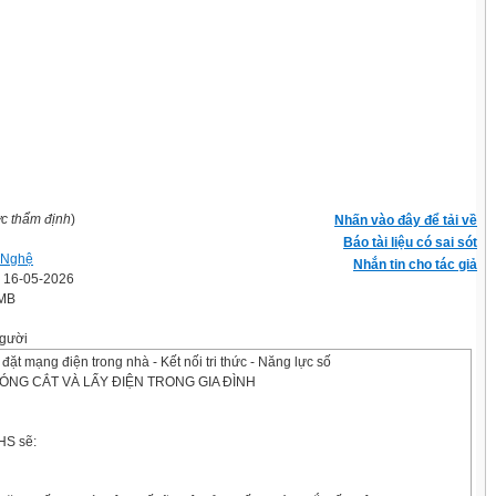
ợc thẩm định
)
Nhấn vào đây để tải về
Báo tài liệu có sai sót
 Nghệ
Nhắn tin cho tác giả
' 16-05-2026
 MB
gười
ặt mạng điện trong nhà - Kết nối tri thức - Năng lực số
Ị ĐÓNG CẮT VÀ LẤY ĐIỆN TRONG GIA ĐÌNH
HS sẽ: