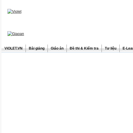
ViOLET.VN
Bài giảng
Giáo án
Đề thi & Kiểm tra
Tư liệu
E-Lea