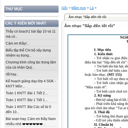
Gốc
>
Mầm non
>
Lá
>
THƯ MỤC
Âm nhạc "Sắp đến tết rồi
CÁC Ý KIẾN MỚI NHẤT
Âm nhạc "Sắp đến tết rồi"
Thầy có bsach1 bài tập 10 và 11
mà có...
Cảm ơn thầy!...
Biểu tập thể Chi bộ xây dựng
nhiệm vụ trọng...
Chương trình công tác trọng tâm
của cá nhân Quý...
rất hay...
Kế hoạch giảng dạy lớp 4 SGK -
KNTT Môn...
Toán 1 KNTT. Bài 1 Tiết 2....
Toán 1 KNTT. Bài 1 Tiết 1....
Toán 1 KNTT. Bài Các số từ 0
đến 10...
Bài soạn hay. Cảm ơn thầy Nam
nhiều nhé ❤️❤️❤️❤️❤️❤️...