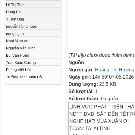
Lê Thị Thư
Hong Ha
Y Hon Ông
nguyễn hồng ngọc
nong ngan
Nhat Minh Vu
Nguyễn Văn Minh
(
Tài liệu chưa được thẩm định
)
Bùi Văn Hưng
Nguồn:
Trần Xuân Cường
Người gửi:
Hoàng Thị Hương
Phùng Việt Hải
Ngày gửi:
14h:59' 07-05-2026
Trường Thpt Buôn Hồ
Dung lượng:
23.5 KB
Số lượt tải:
1
Số lượt thích:
0 người
LĨNH VỰC PHÁT TRIỂN TH
NDTT DVĐ: SẮP ĐẾN TẾT R
NGHE HÁT: MÙA XUÂN ƠI
TCÂN: TAI AI TINH