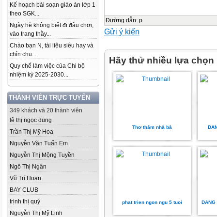
Kế hoạch bài soạn giáo án lớp 1
theo SGK...
Đường dẫn
:
p
Ngày hè không biết đi đâu chơi,
Gửi ý kiến
vào trang thầy...
Chào bạn N, tài liệu siêu hay và
chỉn chu...
Hãy thử nhiều lựa chọn
Quy chế làm việc của Chi bộ
nhiệm kỳ 2025-2030...
THÀNH VIÊN TRỰC TUYẾN
349 khách và 20 thành viên
lê thị ngọc dung
Thơ thăm nhà bà
DAN
Trần Thị Mỹ Hoa
Nguyễn Văn Tuấn Em
Nguyễn Thị Mộng Tuyền
Ngô Thị Ngân
Vũ Trí Hoan
BAY CLUB
trịnh thị quý
phat trien ngon ngu 5 tuoi
DANG 
Nguyễn Thị Mỹ Linh