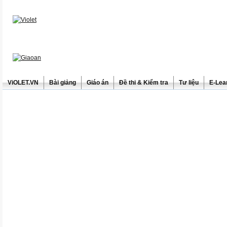
ViOLET.VN
Bài giảng
Giáo án
Đề thi & Kiểm tra
Tư liệu
E-Lea