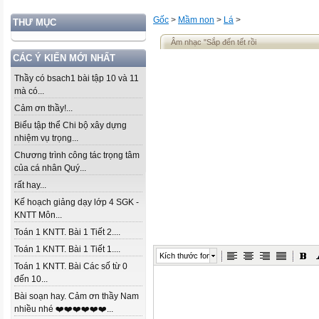
Gốc
>
Mầm non
>
Lá
>
THƯ MỤC
Âm nhạc "Sắp đến tết rồi
CÁC Ý KIẾN MỚI NHẤT
Thầy có bsach1 bài tập 10 và 11
mà có...
Cảm ơn thầy!...
Biểu tập thể Chi bộ xây dựng
nhiệm vụ trọng...
Chương trình công tác trọng tâm
của cá nhân Quý...
rất hay...
Kế hoạch giảng dạy lớp 4 SGK -
KNTT Môn...
Toán 1 KNTT. Bài 1 Tiết 2....
Toán 1 KNTT. Bài 1 Tiết 1....
Kích thước font
Toán 1 KNTT. Bài Các số từ 0
đến 10...
Bài soạn hay. Cảm ơn thầy Nam
nhiều nhé ❤️❤️❤️❤️❤️❤️...