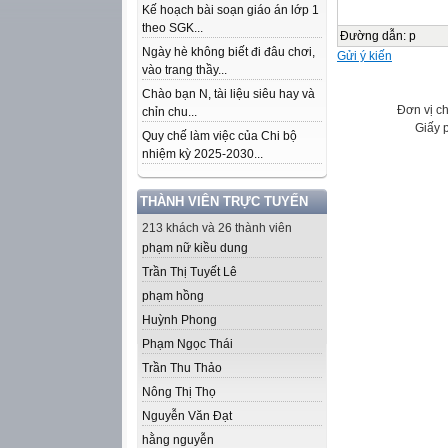
Kế hoạch bài soạn giáo án lớp 1
theo SGK...
Đường dẫn
:
p
Ngày hè không biết đi đâu chơi,
Gửi ý kiến
vào trang thầy...
Chào bạn N, tài liệu siêu hay và
Đơn vị c
chỉn chu...
Giấy 
Quy chế làm việc của Chi bộ
nhiệm kỳ 2025-2030...
THÀNH VIÊN TRỰC TUYẾN
213 khách và 26 thành viên
phạm nữ kiều dung
Trần Thị Tuyết Lê
phạm hồng
Huỳnh Phong
Phạm Ngọc Thái
Trần Thu Thảo
Nông Thị Thọ
Nguyễn Văn Đạt
hằng nguyễn