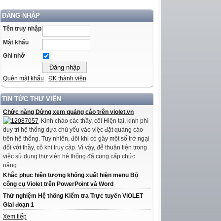
ĐĂNG NHẬP
Tên truy nhập
Mật khẩu
Ghi nhớ
Quên mật khẩu
ĐK thành viên
TIN TỨC THƯ VIỆN
Chức năng Dừng xem quảng cáo trên violet.vn
Kính chào các thầy, cô! Hiện tại, kinh phí
duy trì hệ thống dựa chủ yếu vào việc đặt quảng cáo
trên hệ thống. Tuy nhiên, đôi khi có gây một số trở ngại
đối với thầy, cô khi truy cập. Vì vậy, để thuận tiện trong
việc sử dụng thư viện hệ thống đã cung cấp chức
năng...
Khắc phục hiện tượng không xuất hiện menu Bộ
công cụ Violet trên PowerPoint và Word
Thử nghiệm Hệ thống Kiểm tra Trực tuyến ViOLET
Giai đoạn 1
Xem tiếp