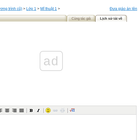
ơng trình cũ)
>
Lớp 1
>
Mĩ thuật 1
>
Đưa giáo án lên
Cùng tác giả
Lịch sử tải về
ad