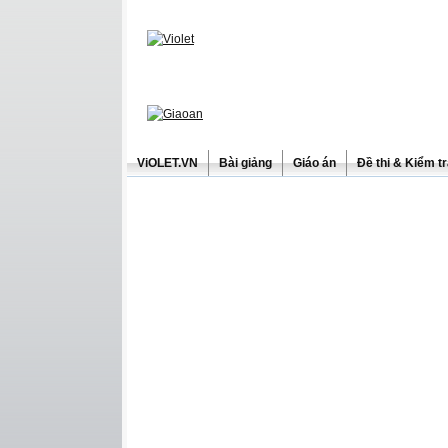
ViOLET.VN
Bài giảng
Giáo án
Đề thi & Kiểm t