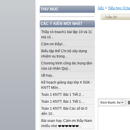
Gốc
>
Tiểu học (Chư
THƯ MỤC
Tuần 30
CÁC Ý KIẾN MỚI NHẤT
Thầy có bsach1 bài tập 10 và 11
mà có...
Cảm ơn thầy!...
Biểu tập thể Chi bộ xây dựng
nhiệm vụ trọng...
Chương trình công tác trọng tâm
của cá nhân Quý...
rất hay...
Kế hoạch giảng dạy lớp 4 SGK -
KNTT Môn...
Toán 1 KNTT. Bài 1 Tiết 2....
Toán 1 KNTT. Bài 1 Tiết 1....
Kích thước font
Toán 1 KNTT. Bài Các số từ 0
đến 10...
Bài soạn hay. Cảm ơn thầy Nam
nhiều nhé ❤️❤️❤️❤️❤️❤️...