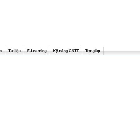
ra
Tư liệu
E-Learning
Kỹ năng CNTT
Trợ giúp