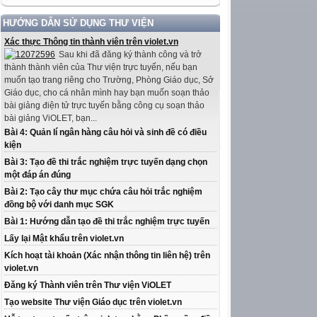
HƯỚNG DẪN SỬ DỤNG THƯ VIỆN
Xác thực Thông tin thành viên trên violet.vn
Sau khi đã đăng ký thành công và trở
thành thành viên của Thư viện trực tuyến, nếu bạn
muốn tạo trang riêng cho Trường, Phòng Giáo dục, Sở
Giáo dục, cho cá nhân mình hay bạn muốn soạn thảo
bài giảng điện tử trực tuyến bằng công cụ soạn thảo
bài giảng ViOLET, bạn...
Bài 4: Quản lí ngân hàng câu hỏi và sinh đề có điều
kiện
Bài 3: Tạo đề thi trắc nghiệm trực tuyến dạng chọn
một đáp án đúng
Bài 2: Tạo cây thư mục chứa câu hỏi trắc nghiệm
đồng bộ với danh mục SGK
Bài 1: Hướng dẫn tạo đề thi trắc nghiệm trực tuyến
Lấy lại Mật khẩu trên violet.vn
Kích hoạt tài khoản (Xác nhận thông tin liên hệ) trên
violet.vn
Đăng ký Thành viên trên Thư viện ViOLET
Tạo website Thư viện Giáo dục trên violet.vn