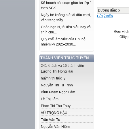
Kế hoạch bài soạn giáo án lớp 1
theo SGK...
Đường dẫn
:
p
Ngày hè không biết đi đâu chơi,
Gửi ý kiến
vào trang thầy...
Chào bạn N, tài liệu siêu hay và
Đơn vị c
chỉn chu...
Giấy 
Quy chế làm việc của Chi bộ
nhiệm kỳ 2025-2030...
THÀNH VIÊN TRỰC TUYẾN
241 khách và 16 thành viên
Lương Thị Hồng Hải
huỳnh thị trúc ly
Nguyễn Thị Tú Trinh
Bình Phạm Ngọc Lâm
Lê Thị Lâm
Phan Thi Thu Thuy
VŨ TRỌNG HẬU
Trần Văn Tú
Nguyễn Văn Hiệm