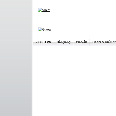
ViOLET.VN
Bài giảng
Giáo án
Đề thi & Kiểm t