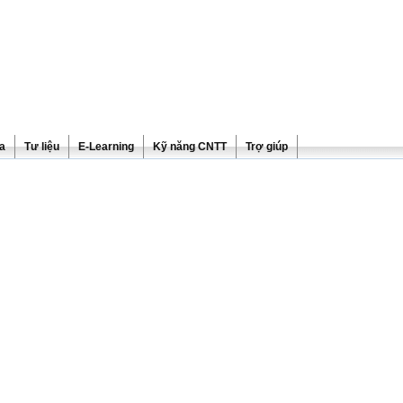
ra
Tư liệu
E-Learning
Kỹ năng CNTT
Trợ giúp