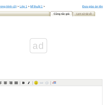
ơng trình cũ)
>
Lớp 1
>
Mĩ thuật 1
>
Đưa giáo án lên
Cùng tác giả
Lịch sử tải về
ad