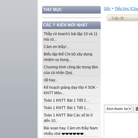
Gốc
>
Tiểu học (Chư
THƯ MỤC
Tuần 30
CÁC Ý KIẾN MỚI NHẤT
Thầy có bsach1 bài tập 10 và 11
mà có...
Cảm ơn thầy!...
Biểu tập thể Chi bộ xây dựng
nhiệm vụ trọng...
Chương trình công tác trọng tâm
của cá nhân Quý...
rất hay...
Kế hoạch giảng dạy lớp 4 SGK -
KNTT Môn...
Toán 1 KNTT. Bài 1 Tiết 2....
Toán 1 KNTT. Bài 1 Tiết 1....
Kích thước font
Toán 1 KNTT. Bài Các số từ 0
đến 10...
Bài soạn hay. Cảm ơn thầy Nam
nhiều nhé ❤️❤️❤️❤️❤️❤️...