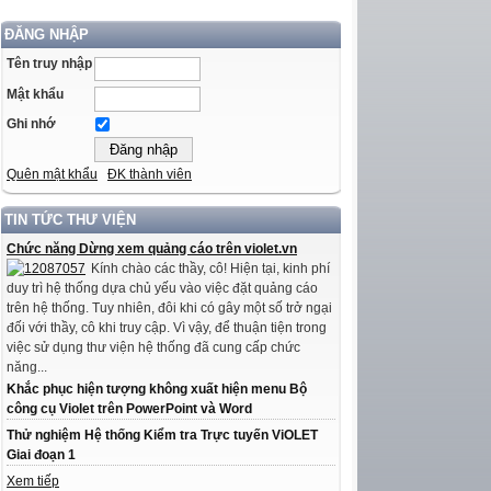
ĐĂNG NHẬP
Tên truy nhập
Mật khẩu
Ghi nhớ
Quên mật khẩu
ĐK thành viên
TIN TỨC THƯ VIỆN
Chức năng Dừng xem quảng cáo trên violet.vn
Kính chào các thầy, cô! Hiện tại, kinh phí
duy trì hệ thống dựa chủ yếu vào việc đặt quảng cáo
trên hệ thống. Tuy nhiên, đôi khi có gây một số trở ngại
đối với thầy, cô khi truy cập. Vì vậy, để thuận tiện trong
việc sử dụng thư viện hệ thống đã cung cấp chức
năng...
Khắc phục hiện tượng không xuất hiện menu Bộ
công cụ Violet trên PowerPoint và Word
Thử nghiệm Hệ thống Kiểm tra Trực tuyến ViOLET
Giai đoạn 1
Xem tiếp